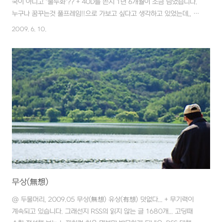
국이 아니고 "불두화"?? + 40D를 쓴지 1년 6개월이 조금 넘었습니다.
누구나 꿈꾸는것 풀프레임!!으로 가보고 싶다고 생각하고 있었는데,, 현
실적으로 지금 가능하네요. 남들은 저축해서 집을 사라하지만~~ ㅠㅠ
2009. 6. 10.
그래도 이해해주는 사람은 와이프밖에 없군요. 반어법인지... 그래서 더
무섭다는~
무상(無想)
@ 두물머리, 2009.05 무상(無想) 유상(有想) 덧없다... + 무기력이
계속되고 있습니다. 그래선지 RSS의 읽지 않는 글 1680개... 고딩때