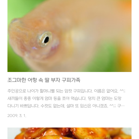
템에 따라 -2EV의 노출 보정을 통해 셔터 속도을 1/20초라도 확보했
고 그래서 흔들림없이 찍을 수 있었다는 점이 뿌듯했던 겁니다.
2008/12/05 - [[Digital DarkRoom]/촬영,보정 노하우] - Spot
측광과 존(Zone) 시스템의 활용 이해 + 지난주 ..
조그마한 어항 속 딸 부자 구피가족
주인공으로 나이가 할머니뻘 되는 암컷 구피입니다. 이름은 없어요. ^^;;
새끼들이 종종 이렇게 엄마 등을 쪼아 먹습니다. 덩치 큰 엄마는 도망
다니기 바쁘답니다. 수컷도 없는데, 설마 또 임신은 아니겠죠. ^^;;; 구피
응가 보이나요?? ㅎㅎ 2006년 말 열대어를 취미로 키우는 직장동료로
2009. 3. 1.
부터 구피 한 쌍을 분양받았습니다. 얼마 후 새끼를 낳을 때는 어찌나
신기하던지... 하지만, 또 얼마 후 갑자기 아빠가 그리고 엄마가 뒤따라
죽었습니다. 새끼들은 무럭무럭 컸지만 안타깝게도 수컷 한 마리 남겨