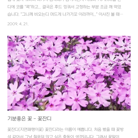
디에 코를 "콕"하고... 결국은 후드 낑궈서 고정하는 부분 조금 깨 먹었
습니다. "그니께 비오는디 머드게 나가가꼬 이라까이..." 이사진 볼 때마
다 뭔지 모를 뭔가가 끓어오를 것 같습니다.
2009. 4. 21.
기분좋은 꽃 - 꽃잔디
꽃잔디(지면패랭이꽃) 꽃잔디라는 이름이 예쁩니다. 처음 봤을 때 꽃방
석 같아서 그냥 철푸덕 앉고 싶은 충동이 생겼답니다. 그래서 꽃말이