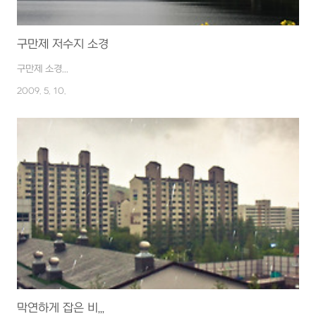
구만제 저수지 소경
구만제 소경...
2009. 5. 10.
막연하게 잡은 비,,,