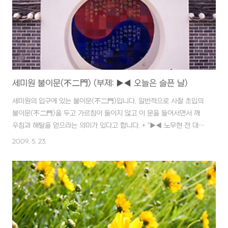
세미원 불이문(不二門) (부제: ▶◀ 오늘은 슬픈 날)
세미원의 입구에 있는 불이문(不二門)입니다. 일반적으로 사찰 초입의
불이문(不二門)을 두고 가르침이 둘이지 않고 이 문을 들어서면서 깨
우침과 해탈을 얻으라는 의미가 있다고 합니다. + "▶◀ 노무현 전 대통
령 투신,,, 서거"
2009. 5. 23.