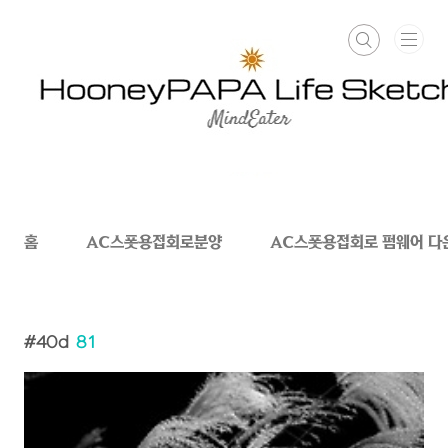
본문 바로가기
홈
AC스폿용접회로분양
AC스폿용접회로 펌웨어 다
40d
81