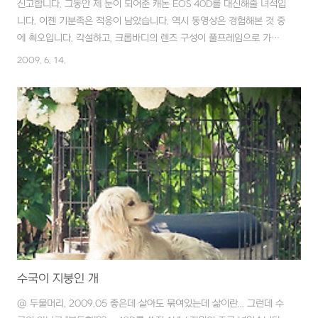
신고합니다. 그동안 제 눈이 되어준 캐논 EOS 40D를 대신해줄 녀석입
니다. 이젠 기분족은 적응이 남았습니다. 역시 동영상은 경험해본 것 중
에 쵝오입니다. 각설하고, 크롭바디의 렌즈 구성이 풀프레임으로 가면
서 아래와 같이 바뀌었습니다. Sigma 30mm F1.4(삼식이) ------>
2009. 6. 14.
Sigma 50mm F1.4(오식이) Sigma 70-200 F2.8 II MACRO
HSM - 그대로 갑니다. Canon EFS 17-55 IS ----> Canon EF 24-
70L 17-40L- 준비중입니다. 기존 바디캡처럼 사용된 17-55가 오늘
새로운 주인에게 갔고, 렌즈 2개와 바디를 처분한 값으로 24-70 과 오
식이를 구할 수 있겠더군요. 새로운 바디캡 후보로 24-70의 표준줌을
시그마로 할까 잠깐 고..
수국이 지붕인 개
@ 두물머리, 2009.05 좋은데 살아도 묶여있는데 삶이란... 그런데 수