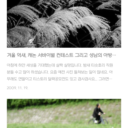
겨울 억새, 캐논 서바이벌 컨테스트 그리고 성남의 아방궁 쩝, 그냥 주절주절입니다.
아침에 하얀 세상을 기대했는데 살짝 실망입니다. 밤새 티슷호리 직원
분들 수고 많이 하셨습니다. 요즘 예전 사진 들쳐보는 일이 많네요. 아
무래도 연말이고 티스토리 달력공모전도 있고 겸사겸사요... 그러면서
자연스럽게 이 때쯤 슬럼프가 찾아옵니다. ^^;; + 마눌님이 말하기를,,,
2009. 11. 19.
보정도 모르고 멋 모르던 초창기 사진이 더 좋은 것 같다고,,, 공부하고
조금씩 알아 가면서 사진이 조금 이상해진 것 같다고 하네요. 수긍이 갑
니다. 지금이 딱 그런 시기인것 같습니다. 슬기롭게 넘어가야죠~~ 건 그
렇고.. 쩝..실력도 없는데 바람만 들어서 Fallen Angel 님과 콘테스트
에 응모했습니다. 사실 강건너 불구경하듯 있었는데 마침 엔젤님이 선
뜻 같이 하자고 하셔서~ 마침 집에 광고에 나오는 잉크젯 프린터가 있