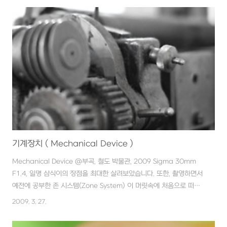
다. [관련글] 2009/03/27 - [[갤러리 s(￣▽￣)v]/사진.생활 이야기]
- 기계장치 ( Mechanical Device )
기계장치 ( Mechanical Device )
Mechanical Device @부곡, 철도 박물관, 2009 Sigma 30mm
F1.4, 일명 삼식이의 장점을 최대한 살려보았습니다. 또한, 촬영하면서
예전에 공부한 존 시스템(Zone System) 이 머릿속에 처음으로 떠올
라서 뿌듯했습니다. 가운데 2장의 사진은 스팟측광하는 부분이 겨우 보
2009. 3. 27.
일 듯해서 노출을 -2EV 그리고 적절한 어둡기에 따라 노출을 조금씩
다운해봤습니다. 사실은 실제 눈으로 봐도 어두컴컴한 곳에서 존 시스