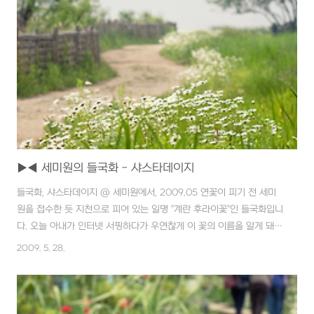
▶◀ 세미원의 들국화 - 샤스타데이지
들국화, 샤스타데이지 @ 세미원에서, 2009.05 연꽃이 피기 전 세미
원을 접수한 듯 지천으로 피어 있는 일명 "계란 후라이꽃"인 들국화입니
다. 오늘 아내가 인터넷 서핑하다가 우연찮게 이 꽃의 이름을 알게 돼서
알려줬답니다. 이름은 "샤스타데이지" 인데 발음이 영 어려워서 정이 안
2009. 5. 28.
가네요~ ^^;; 그냥 흰들국화도 틀리지 않아보입니다. 바로 이전 글에도
이꽃이 보입니다. 2009/05/26 - [[갤러리 s(￣▽￣)v]/여행.출사 이
야기] - 세미원에서~~