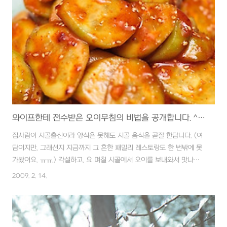
두고 모두 감쪽 같이 사라졌습니다. 이 녀석들은 죽으면 자기들끼리 처
리하나 봅니다. ㅠ 어느 날 보면 감쪽같이 없어지네요. 그래서 외로운
수놈을 위해서 마트에서 지금의 엄마(사진에 보이는)를 입양을 해왔습
니다...
와이프한테 전수받은 오이무침의 비법을 공개합니다. ^▽^)/
집사람이 시골출신이라 양식은 못해도 시골 음식을 곧잘 한답니다. (여
담이지만, 그래선지 지금까지 그 흔한 패밀리 레스토랑도 한 번밖에 못
가봤어요. ㅠㅠ.) 각설하고, 요 며칠 시골에서 오이를 보내와서 맛나게
잘 먹고 있었는데 말이죠, 오늘 얼떨결에 집사람에게 오이무침을 전수
2009. 2. 14.
받게 되었습니다. 알고 보니 너무 쉽고, 뿌듯하기도 해서 이렇게 비법을
공개합니다. 사진은 집사람이 담았답니다. ^^ 먼저 준비물입니다. 오이
3개(2인분), 조선간장 3큰술, 마늘 한 개, 고춧가루 한 큰술, 고추장 한
큰술, 깨소금 약간, (파, 양파 - 옵션) 입니다. 먼저 2인분 오이 3개를 준