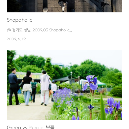
Shopaholic
@ 경기도 성남, 2009.03 Shopaholic...
2009. 6. 19.
Green vs Purple, 붓꽃