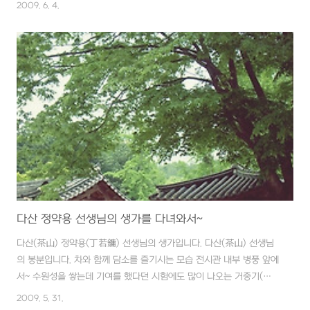
운행을 해야 했습니다. 조금 긴장했지만 사성암(전라남도 구례에 위치)
2009. 6. 4.
을 다녀온 경험도 있고 어렵지 않게 오를 수 있었습니다. 수종사로 이어
지는 첫 번째 문인 일주문(一柱門)으로 운길산 수종사(雲吉山 水鐘
寺)라는 현판이 걸려 있습니다. 일주문을 들어서면 불이문까지 이어지
는 명상의 길을 지나게 됩니다. 명상의 길 끝 자락에 위치한 제법 큰 미
륵부처님입니다. 수종사 불이문 (水鐘寺 不二門) 이문을 들어서면 머
리를 비우세요~~ ^^* 불이문(不二門)을 옆으로 감로수를 뿜어내는 다
람쥐 모습의 음수대가 있어 이곳을 ..
다산 정약용 선생님의 생가를 다녀와서~
다산(茶山) 정약용(丁若鏞) 선생님의 생가입니다. 다산(茶山) 선생님
의 봉분입니다. 차와 함께 담소를 즐기시는 모습 전시관 내부 병풍 앞에
서~ 수원성을 쌓는데 기여를 했다던 시험에도 많이 나오는 거중기(擧
重器)입니다. 실제크기로 재현했다고 합니다. 양쪽에서 2명의 사람이
2009. 5. 31.
도르래에 연결된 끈을 동시에 당기면 가운데 작은 도르래 밑에 달린 무