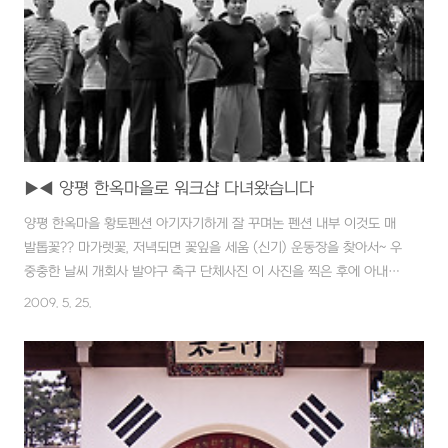
▶◀ 양평 한옥마을로 워크샵 다녀왔습니다
양평 한옥마을 황토펜션 아기자기하게 잘 꾸며논 펜션 내부 이것도 매
발톱꽃?? 마가렛꽃, 저녁되면 꽃잎을 세움 (신기) 운동장을 찾아서~ 우
중충한 날씨 개회사 발야구 축구 단체사진 이 사진을 찍은 후에 아내로
부터 비보를 접했답니다. 다시한번 삼가 고인의 명복을 빕니다. 오월의
2009. 5. 25.
어느날 경기도 양평에서~ 간만에 술도 늦게 까지 먹고 그냥저냥 평범한
워크샵이었답니다.