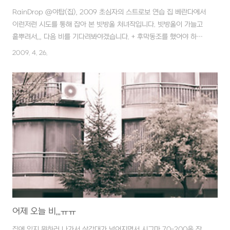
RainDrop @야탑(집), 2009 초심자의 스트로보 연습 집 베란다에서
이런저런 시도를 통해 잡아 본 빗방울 처녀작입니다. 빗방울이 가늘고
흩뿌려서,,, 다음 비를 기다려봐야겠습니다. + 후막동조를 했어야 하
나???
2009. 4. 26.
어제 오늘 비,,,ㅠㅠ
집에 있지 뭐하러 나가서 삼각대가 넘어지면서 시그마 70-200을 잔