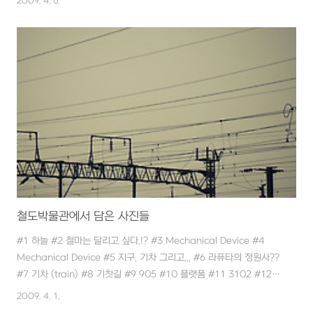
2009. 4. 6.
꽃은 다음 주나 되어야 꽃망울을 터뜨릴 것 같습니다.
철도박물관에서 담은 사진들
#1 하늘 #2 철마는 달리고 싶다.!? #3 Mechanical Device #4
Mechanical Device #5 지구, 기차 그리고,,, #6 라퓨타의 정원사??
#7 기차 (train) #8 기찻길 #9 905 #10 플랫폼 #11 3102 #12
그리고 나,,, ; 철도박물관에 다녀온지도 벌써 꽤 지나갔네요. 사실 그렇
2009. 4. 1.
게 썩 맘에 드는 사진이 없어서 차일피일 미루다 몇장 골라서 올려봅니