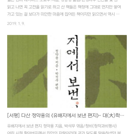
읽고 나면 꼭 고전을 읽기로 하고 산 책들은 책장에 그대로 먼지만 쌓여
가고 있는 걸 보다가 미안한 마음에 집어든 책이지만 읽으면서 역시 고
전읽기란 녹녹치 않음을 다시 한 번 느꼈습니다. 생태문학의 고전으로
2019. 1. 9.
평가받으며 '19세기 경전'으로 칭송되고 있는 이 책 『월든』은 콩코드 주
변의 '월든' 호숫가에 오두막집을 짓고 최소한의 간소한 생활을 하면서
필요한 만큼의 땅을 갈아 호밀과 옥수수를 키우며 남는 시간엔 호수 주
변의 동식물을 관찰하거나 독서와 명상 등을 즐기며 시간을 보냈던 헨
리 데이빗 소로우(Henry David Thoreou, 1817~1862)가 그의 경
험을 기록한 책입니다. 그가 살았던 시대를 보아 지구 반대편의 한국은
조선이..
[서평] 다산 정약용의 《유배지에서 보낸 편지》- 대(大)학자의 뛰어난 풍모 엿보기
유배지에서 보낸 편지 정약용 지음, 박석무 엮음/창비(창작과비평사)
어린 시절 할아버지께서 집안의 자랑이라며 귀가 닳도록 말씀하셨던 분