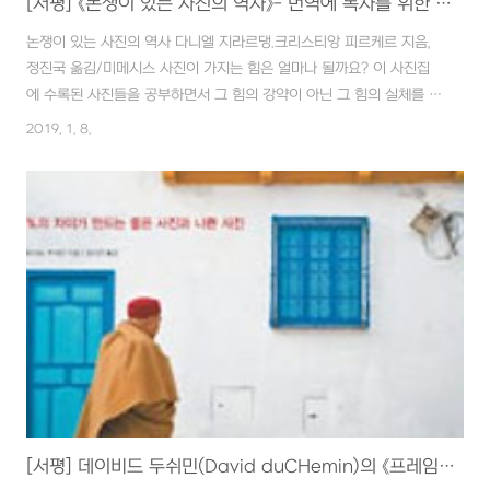
[서평] 《논쟁이 있는 사진의 역사》- 번역에 독자를 위한 배려없지만 사진의 힘은 충분히...
논쟁이 있는 사진의 역사 다니엘 지라르댕.크리스티앙 피르케르 지음,
정진국 옮김/미메시스 사진이 가지는 힘은 얼마나 될까요? 이 사진집
에 수록된 사진들을 공부하면서 그 힘의 강약이 아닌 그 힘의 실체를 느
낍니다. 공부라는 표현을 썼는데 제목에도 사용된 '논쟁'과 '역사'라는 단
2019. 1. 8.
어 때문입니다만 한편으로는 공부가 아닌 일들이 있을까 싶기도 합니
다. 사진의 발명에 숨은 이야기 - 이폴라트 바야르 - 로 시작하여 초기
'사진이 정말 예술인가?'라는 지금은 진부한 논란과 초상권과 표현의 자
유와의 충돌까지 법정 공방까지 포함한 말 그대로 문제의 사진들을 수
록하고 있습니다. 문제는 조작되었거나 아동 포로노그래피를 연상시키
는 사진과 종교와 시대의 부조리에 대항한 사진도 있습니다. 또 '논쟁'하
면 빠질 수 없는 분야인 ..
[서평] 데이비드 두쉬민(David duCHemin)의 《프레임 안에서》- 문제는 비전이다!!