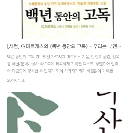
재현이라는 지..
[서평] G.마르케스의 《백년 동안의 고독》 - 우리는 부엔디나 가문의 자손이다.
백년 동안의 고독 가브리엘 가르시아 마르케스 지음, 안정효 옮김, 김욱
동 해설/문학사상사 460쪽에 빼곡하게 기록된 텍스트, 부엔디아 일족
이 마콘도에 정착한 후 먼지가 되어 사라지기까지 빠짐없이 기록된 백
여 년의 역사를 들여다 보는데 주말의 황금 시간을 오롯이 쏟아부어도
2019. 1. 8.
모자라 꼬박 하루가 더 소요했습니다. 후반부로 달려 갈 수록 눈마저 침
침해지고 집중력까지 바닥을 보이며 소위 장편의 명작과의 소통이 녹녹
치 않음을 다시 한 번 실감합니다. 그럴때마다 눈에서만 맴도는 글을 혀
의 힘으로 힘겹게 머리로 보냈습니다. 잦은 낭독과 카페인의 도움으로
끙끙대며 마지막 마침표에 이르렀을 때는 멜키아데스의 양피지에 산스
크리트 어로 기록된 글을 번역하고 얽히고 섥힌 암호를 스스로 해독한
것 마냥 묘한 카타르시스를 느낄 수..