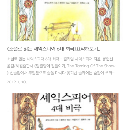
이해..
《소설로 읽는 셰익스피어 6대 희극》요약해보기..
소설로 읽는 셰익스피어 6대 희극 - 윌리엄 셰익스피어 지음, 봉현선
옮김/혜원출판사 《말괄량이 길들이기, The Taming Of The Shrew
》 선술집에서 무일푼으로 술을 마시다 쫓겨난 슬라이는 숲길에 쓰러져
잠들게 된다. 지나치던 영주는 슬라이를 발견하고 재미있는 놀이를 생
2019. 1. 10.
각해 낸다. 그를 데리고 자신의 성으로 가서 곱게 차려 입히고 마침 연
극을 하기로 한 배우 중 한 명에게 슬라이의 부인 역할을 시키고 7년 동
안 거지꼴로 떠돌아다니다 돌아온 것처럼 연극을 한다. 슬라이는 깨어
나서 그 상황에 어리둥절하게 되지만, 곧 그 부인과 자고 싶어 안달한
다. 하지만, 영주와 그 부인은 연극은 병의 쾌유에 좋다고 억지로 연극
을 관람하게 한다. 그 연극이 지금부터 이야기할 이다. 이탈리아의 패듀
어라는 곳에 ..