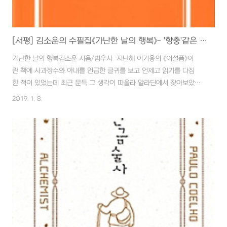
[서평] 김소운의 수필집《가난한 날의 행복》- '향충'같은 사람이 되자!!
가난한 날의 행복김소운 지음/범우사 지난해 이기웅의 《어설픔》이
란 책에 사과장수와 아내를 언급한 글귀를 보고 언제고 읽기를 다짐
한 적이 있었는데 최근 문득 그 생각이 떠올라 알라딘에서 찾아보았습
니다. 오래된 책이라 절판을 걱정했었는데 다행히 2011년 3월에 4
2019. 1. 8.
판 2쇄 발행을 했네요. 기쁜 마음에 서둘러 주문을 넣어 주말에 낭독
과 정독을 겸해서 감사히 읽었습니다.이 책에 수록된 수필의 배경은 대
부분 해방 후부터 한국 전쟁(6.26) 즈음이라 '가난'은 일부 사람들에 한
정되기보다는 나라 그 자체에 붙일 수 있는 레토릭이라 할 수 있습니다.
그래서 다 같이 힘들고 가난한 그 시절이지만 그래도 인간미가 있고 행
복했다라는 전제가 깔린 소박한 글쓴이의 마음이 투영된 글이라 할 수
있습니다.「수필의 눈」편의 14..