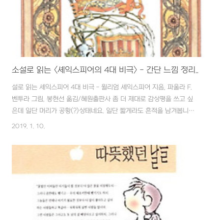
소설로 읽는 <셰익스피어의 4대 비극> - 간단 느낌 정리..
설로 읽는 셰익스피어 4대 비극 - 윌리엄 셰익스피어 지음, 파울라 F.
벤투라 그림, 봉현선 옮김/혜원출판사 좀 더 제대로 감상평을 쓰고 싶
은데 일단 머리가 공황(?)상태네요. 일단 짧게라도 흔적을 남겨봅니다.
개인적인 느낌의 단편들이라 큰 의미 없습니다. 첫 번째 비극 : 리어왕
2019. 1. 10.
1605년 초연 누구를 탓하겠소? 리어왕 그대가 동태눈과 귀를 달고 다
녔지 말입니다. 그나저나 코델리어 어쩔건가요? 응?!! 두 번째 비극 : 멕
베쓰 1606년으로 추정 전장에서 그렇게 많은 사람을 죽인 멕베쓰 장
군.... 던컨 왕을 죽이고 획득한 왕관을 보유하기 위해 그는 계속 악행을
거듭하는 폭군이 된 후 늘 양심의 가책으로 괴로워했던 멕베쓰, 그리고
겉으론 강한척 하지만 정신적인 트라우마에 빠져 급기야 몽유병을 앓았
던 ..