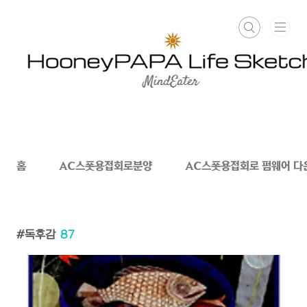
본문 바로가기
홈
AC스폿용접회로분양
AC스폿용접회로 펌웨어 다
독후감
87