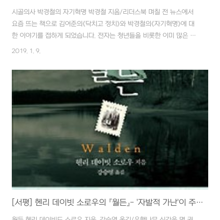
시골의사 박경철의 자기혁명 박경철 지음/리더스북 며칠 전 뉴스에서
요즘 뜨는 책으로 김어준의《닥치고 정치》와 박경철의《자기혁명》에 대
한 이야기를 접하게 되었습니다. 전자는 청년들을 비롯한 이미 많은 사
람이 팟캐스트 '나는 꼼수다!' 에 열광하고 있는 사회현상으로 충분히 미
2019. 1. 9.
루어 짐작할 수 있었지만, 후자는 단순히 '청춘 콘서트'의 인기만으론 설
명이 어려웠습니다. 그러한 호기심은 선뜻 구매로 이어졌고 처음 몇쪽
을 들쳐보다가 그동안 읽고 있었던 모든 책을 잠시 내려두고 정독(精
讀)으로 마지막 장까지 내리 읽어버렸습니다. 그리고, 하루가 지난 오늘
은 책속의 내용이 파편이 되어 어지럽게 머릿속을 떠다닌 하루였습니
다. 제목에서 느껴지듯이 책의 화두는 아직도 친구들 또는 직장동료와
식사 중 나누는 말 속에 감히 끼어..
[서평] 헨리 데이빗 소로우의 『월든』- '자발적 가난'이 주는 행복과 진광불휘(眞光不輝)의 교훈
월든 헨리 데이비드 소로우 지음, 강승영 옮김/은행나무 신간을 몇 권