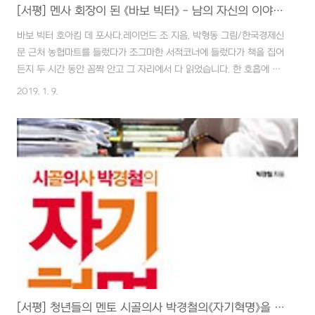
[서평] 멘사 회장이 된 《바보 빅터》 - 남의 자신의 이야기, 가장 중요한 건 자신을 믿는 것!!
바보 빅터 호아킴 데 포사다.레이먼드 조 지음, 박형동 그림/한국경제신
문 근처 농협마트를 들렀다가 조그마한 서적코너에 들렀다가 책을 집어
든지 두 시간 동안 꼼짝 안고 그 자리에서 다 읽었습니다. 한 호흡에 내
려 읽은 기분입니다. 책은 두껍지 않고 청소년 교양문고같이 활자도 제
2019. 1. 9.
법 크게 인쇄되어 가벼운 마음으로 읽을 수 있었습니다. 제목처럼 바보
빅터의 이야기입니다. 많은 독자가 쪽지의 광고엔 멘사 회장을 역임한
천재라는데 바보가 어떻게 상위 2%에 드는 멘사클럽의 회장이 되었을
까 호기심에 책을 집어드는 것 같습니다. 결론부터 말하자면 어눌하고
버벅거리는 말투로 바보처럼 보였던 빅터는 실제로 IQ173의 천재였습
니다. 그렇지만, 주변 사람들이 보는 빅터의 모습은 어김없이 바보였습
니다. 어느 날 학교에서 IQ..
[서평] 청년들의 멘토 시골의사 박경철의《자기혁명》을 읽고서...