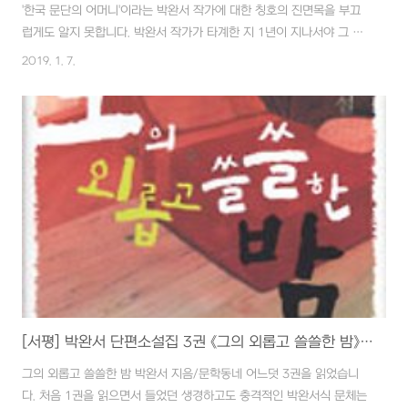
'한국 문단의 어머니'이라는 박완서 작가에 대한 칭호의 진면목을 부끄
럽게도 알지 못합니다. 박완서 작가가 타계한 지 1년이 지나서야 그 수
식어가 붙은 이유와 작가의 아우라 넘치는 필력을 조금은 느껴보고자
2019. 1. 7.
단편 소설집을 읽기 시작했습니다. 6권 전집을 선택했고 그 중 첫 번째
1권을 읽었습니다. 이 책에 수록된 단편소설은 1971년 3월부터 1975
년 6월 사이에 발표된 작품 16편이 수록되어 있습니다. "한때는 글의
힘이 세상을 바꿀 수도 있을 것처럼 치열하게 산 적도 있었나본데 이제
와 생각하니 겨우 문틈으로 엿본 한정된 세상을 증언했을 뿐이라는 걸
알겠다." 4쪽 '작가의 말'에서 고골리 단편과 같은 향기가 나지 않을까
하는 기대감으..
[서평] 박완서 단편소설집 3권 《그의 외롭고 쓸쓸한 밤》- 사는 게 원래 그런가봐...
그의 외롭고 쓸쓸한 밤 박완서 지음/문학동네 어느덧 3권을 읽었습니
다. 처음 1권을 읽으면서 들었던 생경하고도 충격적인 박완서식 문체는