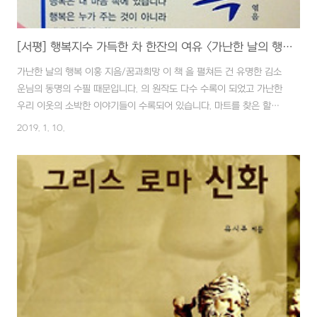
[서평] 행복지수 가득한 차 한잔의 여유 <가난한 날의 행복>
가난한 날의 행복 이홍 지음/꿈과희망 이 책 을 펼쳐든 건 유명한 김소
운님의 동명의 수필 때문입니다. 의 원작도 다수 수록이 되었고 가난한
우리 이웃의 소박한 이야기들이 수록되어 있습니다. 마트를 찾은 할머
니가 가진 돈 전부 2천7백5십 원에 250원이 모자라 머뭇거릴 때 선뜻
2019. 1. 10.
250원을 자신의 주머니에서 채운 여직원의 이야기도 있고, 아이들이
뛰어노는 놀이터에서 뚫어져라 쳐다보던 할머니가 뭔가를 주워 주머니
에 넣는 걸 보며 아이가 떨어뜨린 돈으로 착각해서 추궁했더니 유리조
각이었고, '죄송합니다' 는 말을 했지만 '감사합니다' 라는 말을 못해 후
회스럽다는 이야기가 있습니다. 유난히 머리 기르기를 좋아하던 아이에
게 어머니가 머리를 감기며 "너는 머리 냄새가 나는 아이다. 기억하렴.
가난하거나, 더럽거나, ..