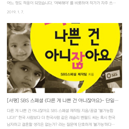
어느 정도 적응이 되었습니다. '여북해야' 를 비롯하여 작가가 자주 쓰는
단어들을 확인하는 재미도 없지 않고 소설의 흐름도 조금은 짐작할 수
2019. 1. 7.
있게 되었습니다. 자연스럽게 읽는 속도도 빨라졌고 단편 소설을 모아
놓은 책이라 끊어 읽기에 부담도 적습니다. 발표된 시기는 조금 더 나아
가 79년에서 83년에 쓰인 작품들입니다. 최근 몇 달 동안 박완서의 글
을 읽고 있는 터라 그 감동은 조금은 무뎌졌지만, 공감 가는 바는 여전
합니다. 박완서의 글을 읽으면서 확실해진 건 80년대나 지금이나 사람
들 사는 건 차이가 없습니다. 전체적으로 흐르는 속물적인 인간군상의
세태는 그 때와 비교..
[서평] SBS 스페셜 《다른 게 나쁜 건 아니잖아요》- 단일민족사관 이제는 버려야합니다.!! - 2012년 3월 알라딘 TTB 이달의 당선작
다른 게 나쁜 건 아니잖아요 SBS 스페셜 제작팀 지음/꿈결 "불가능합
니다!!" 한국 사람보다 더 한국사람 같은 레슬리 벤필드 씨는 혹시 한국
남자하고 결혼할 생각은 없는가? 라는 질문에 단호하게 '불가능'하다고