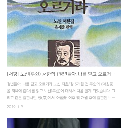
인기에 편승한 호기심으로 샀다가 이런저런 이유로 읽기가 멈췄던 책이
2012년 그것도 1월 1일에 이 책의 마지막 페이지를 넘겼으니 그런 점
에선 후련하기도 또 한편으로는 작가에게 조금은 미안하기도 합니다.
일단 알라딘의 리뷰를 보니 80년대 한국 젊은이들의 '신(新)감성'을 휘
어잡아버렸다고 소개..
[서평] 노신(루쉰) 서한집 《청년들아, 나를 딛고 오르거라》 - 루쉰에게 한 발 다가서기!!
청년들아, 나를 딛고 오르거라 노신 지음/창 3개월 전 루쉰의 《아침꽃
을 저녁에 줍다》를 읽고 노신(루쉰)에 대해서 처음 알게 되었습니다. 그
리고 같은 출판사인 창(窓)에서 '아침꽃' 이후 몇 개월 후에 출판된 노신
의 서한집 《청년들아, 나를 딛고 오르거라》- 유세종씨가 편역 - 을 찾아
2019. 1. 9.
서 읽었습니다. 평전이 위인을 이해하는 보편적인 방법이라면 평소 철
학이 그대로 담긴 서한집을 읽는 것은 평전보다 한발 더 가까이 다가서
는 방법이라고 할 수 있을 것 같습니다. '아침꽃'을 행간의 뜻을 놓칠세