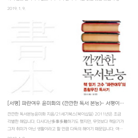
의 묘사는 읽는 재미를 더합니다. 우륵의 소리와 함께 사라져가는 가야
2019. 1. 9.
(伽倻)의 이야기를 담고 있는 《현의 노래》 또한 크게 다르지 않습니다.
다만, 죽음을 앞둔 왕의 생리현상을 비롯한 굳이 몇 개쯤은 빠뜨려도 될
법한 처참한 풍경까지 낱낱이 보여주는 세심함이 독자로 하여금 암울함
을 넘어선 지옥 같은 시대적 배경의 어두운 아우라를 직접 목도하게 하
고 그 때문에 불편해지는 마음은 《칼의 노래》보다 훨씬 큰 것 같습니다.
이 책을 덮고 나서 드는 워드는 '아수라'와 '허허로운 희망'이었습니다.
서기 5~6세..
[서평] 파란여우 윤미화의 《깐깐한 독서 본능》- 서평이란 이런거다!!
깐깐한 독서본능윤미화 지음/21세기북스(북이십일) 2011년은 조금
각별한 해입니다. 다사다난多事多難하기도 했지만, 무엇보다 책읽기가
그저 취미가 아닌 생활이라고 할 만큼 다독의 해이기 때문입니다. 여담
이지만, 사진의 취미가 햇수로 5년이 넘어가면서 카메라로 무엇을 할