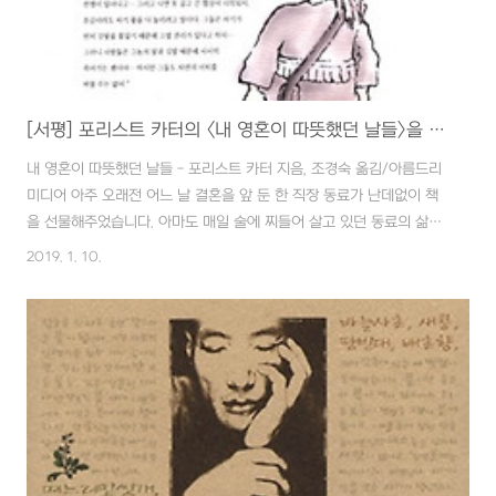
[서평] 포리스트 카터의 <내 영혼이 따뜻했던 날들>을 읽고서...
내 영혼이 따뜻했던 날들 - 포리스트 카터 지음, 조경숙 옮김/아름드리
미디어 아주 오래전 어느 날 결혼을 앞 둔 한 직장 동료가 난데없이 책
을 선물해주었습니다. 아마도 매일 술에 찌들어 살고 있던 동료의 삶이
너무 메말라 있다고 생각해서인듯 합니다. 대학시절도, 직장생활을 하
2019. 1. 10.
면서도 전공서적이 아닌 교양서적 즉 문학 및 인문학 서적과는 담을 쌓
고 살았습니다. 간혹 명절이나 방학 때 시골 가는 길 무료함을 달래려고
버스터미널에서 충동적으로 구입했던 한 두 권이 다였으니 말이죠 각설
하고, 당시 성의에 대한 보답과 호기심에 몇 번이나 책을 펼쳤으나 채
몇 장을 넘기지 못한고 결국은 책장에 꽂아두었습니다. 책 속 작은 인디
언 아이에게 아주 조금의 흥미도 느끼지 못했습니다. 그때는.... 며칠 전
이 책을 발견..