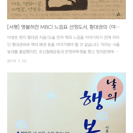
[서평] 명불허전 MBC! 느낌표 선정도서, 황대권의 <야생초 편지>를 읽고서
야생초 편지 황대권 지음/도솔 먼저 책의 느낌을 이야기하기 전에 저자
인 황대권씨와 책의 배경 등을 이야기해야 할 것 같습니다. 저자는 서울
농대를 졸업했지만, 유신철폐운동과 반정부투쟁을 했고 정치문제에 관
심을 갖게 됩니다. 미국 유학 중 제3세계 정치학, 혁명론을 공부하다가
2019. 1. 10.
전두환 시절에 안기부에서 조작한 '구미유학생 간첩단 사건'에 연루되어
무기징역을 선고받고 13년 2개월 동안 황금 같은 청춘을 감옥에서 보
내게 됩니다. 그곳에서 생태학에 관심을 두고 몸소 체험한 이야기를 글
과 그림으로 기록했습니다. 원래 감옥에서는 자기 글을 써서 가지고 있
지를 못해서 편지형식으로 기록해서 밖으로 보낸 글이 책으로 엮인 게
이 책 라고 합니다. 이 책과 더불어 스마트폰으로 틈틈이 읽고 있는 책
이 인데 공교롭게도 모두 편..