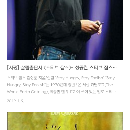
라 읊조리듯 천천히 음미하면서 읽었던 것과 비교하면 본 서신집은 제
법 빠른 시간내에 읽어내려갔습니다. '아침꽃'에서 받았던 감동이 이어
지기를 기대했지만, 잡문집과 소설이 아닌 그의 철학이 옴소롬히 녹아
든 서신 속의 글들..
[서평] 살림출판사 《스티브 잡스》- 성공한 스티브 잡스는 한 명으로 족하다!!
스티브 잡스 김상훈 지음/살림 "Stay Hungry, Stay Foolish" "Stay
Hungry, Stay Foolish"는 1970년대 중반 「온 세상 카탈로그(The
Whole Earth Catalog)」최종판 맨 뒤표지에 쓰여 있는 말로 스티브
에게 평생 영감을 준 메시지입니다. 늘 배고프고 어리석은 상태로 머무
2019. 1. 9.
르라는 뜻이며 스탠포드 대학의 졸업식 축사에서 언급하여 유명해진 뒤
지금은 스티브 잡스의 대표적인 잠언이 되었습니다. 지난해 (2010년)
10월 5일 스티브 잡스(이하 스티브)가 세상을 떠났습니다. 한국에서도
많은 사람이 그의 죽음을 안타까워했으며 서점에서는 놓칠세라 스티브