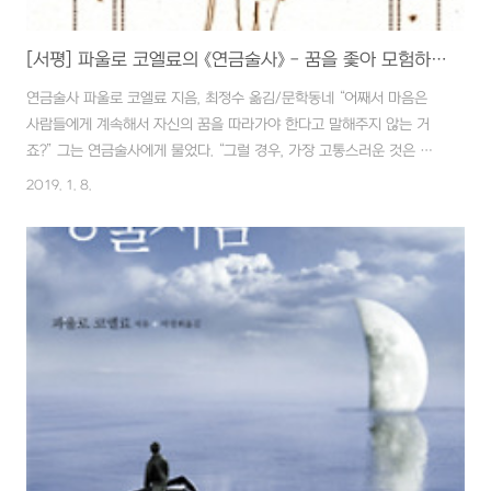
[서평] 파울로 코엘료의 《연금술사》 - 꿈을 좇아 모험하고 도전하는 삶!!
연금술사 파울로 코엘료 지음, 최정수 옮김/문학동네 “어째서 마음은
사람들에게 계속해서 자신의 꿈을 따라가야 한다고 말해주지 않는 거
죠?” 그는 연금술사에게 물었다. “그럴 경우, 가장 고통스러운 것은 마
음이기 때문이지. 마음은 고통받는 걸 좋아하지 않네.” (214 쪽) 파울
2019. 1. 8.
로 코엘료의 산문집 《흐르는 강물처럼》에 이은 두 번째 책입니다. 종교
적인 색채가 강했던 산문집이 기대만큼 와 닿질 않아 유명한 작품을 통
해서 재조명해볼 요량으로 집어 든 책입니다. '연금술'이라는 조금은 판
타지 풍의 소재에 쉬운 글로 번역된 글은 예상대로 쉽게 술술 읽힙니다.
비교적 초반에 저자인 코엘료가 이 책을 통해서 말하고자 하는 바를 알
수 있었고 그 후부터는 다소 식상한 명상집같아 집중도가 떨어지기도
했습니다. 뭐 결국 ..