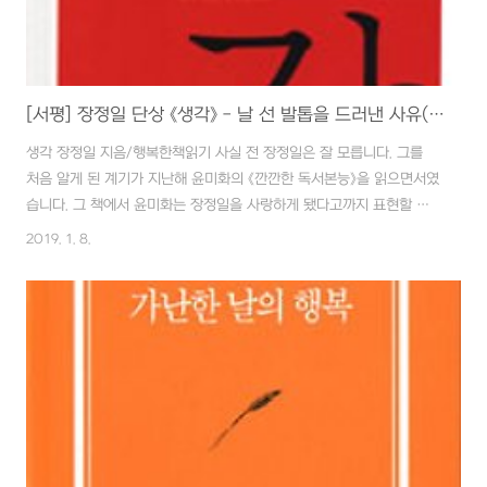
[서평] 장정일 단상 《생각》 - 날 선 발톱을 드러낸 사유(思惟)집
생각 장정일 지음/행복한책읽기 사실 전 장정일은 잘 모릅니다. 그를
처음 알게 된 계기가 지난해 윤미화의 《깐깐한 독서본능》을 읽으면서였
습니다. 그 책에서 윤미화는 장정일을 사랑하게 됐다고까지 표현할 정
도로 칭찬을 아끼지 않았습니다. 전 슬쩍 '장정일'이란 이름을 독서 노트
2019. 1. 8.
에 적어 두었습니다. 지난주부터 퇴근하면 책상 앞에 앉아 장정일의
《공부》를 조금씩 읽고 있습니다. 알라딘에서 매달 책을 조금씩 주문하
고 있는데 '장정일'이 눈에 들어와 함께 장바구니에 넣었더랬습니다. 하
지만, '공부'라는 제목에서 느껴지듯이 소설책을 읽듯이 쉽게 넘길 수 없
어 장(章) 단위로 천천히 읽고 있습니다. 그의 표현을 빌리자면 내게 있
어 '이 세상에 있게 된' 장정일의 첫 책은《공부》여야 합니다만, 사정이
그렇다 보니 술술 ..