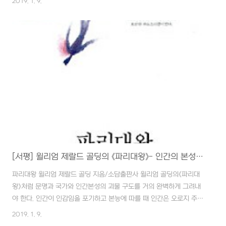
2019. 1. 9.
수 있을까 또 어떤 사진을 담고 싶은가?에 대한 답을 찾아 책을 집어 들
었고, 그렇게 읽기 시작한 적잖은 책들에 밑줄 그어가던 중 수전 손택의
《사진에 관하여》를 읽고서 '사진'에 대한 철학이 크게 바뀌었으며 일단
제대로 된 독서를 통해 인문학적 소양을 기르자는 판단하에 '사진'은 잠
시 내려두기로 했습니다. 주객전도...그리고 막연하게나마 훗날 조촐한
사진집(?)을 내고 싶은 마음에 연습삼아 블로그에 어줍잖은 '서평'을 쓰
기로 했습니다...
[서평] 윌리엄 제랄드 골딩의 《파리대왕》- 인간의 본성은 악(惡)하다!!
파리대왕 윌리엄 제랄드 골딩 지음/소담출판사 윌리엄 골딩의《파리대
왕》처럼 문명과 국가와 인간본성의 괴물 구도를 거의 완벽하게 그려내
야 한다. 인간이 인감임을 포기하고 본능에 따를 때 인간은 오로지 주린
배를 채우기 위해 썩은 시체에 윙윙거리며 달려드는 '파리'가 됩니다. 이
2019. 1. 9.
책을 읽게 된 직접적인 원인이 된 최근에 읽은 윤미화의 《깐깐한 독서