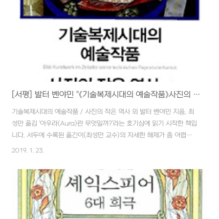
[서평] 발터 벤야민 "《기술복제시대의 예술작품》사진의 작은 역사 외" - 사진,영화의 등작으로 아우라는 예술의 본질이 될 수 없음(?)
기술복제시대의 예술작품 / 사진의 작은 역사 외 발터 벤야민 지음, 최
성만 옮김 '아우라(Aura)란 무엇일까?'라는 호기심에 읽기 시작한 책입
니다. 서두에 수록된 옮긴이(최성만 교수)의 자세한 해제가 좀 어렵긴
했지만 그것이 도움이되었는지 실제 발터 벤야민(Valter Benjamin,
2019. 1. 23.
1892~1940)의 논문인 제2판과 제3판 그리고 함께 수록된 작은 논문
인 까지 그리 어렵지 않게 읽을 수 있었습니다. 해제에서 미리 정리되어
있고, 제3편은 제2편을 다듬은 거의 흡사한 내용이며 에서도 상당 부분
중복되는 내용이 적지 않습니다. 따라서 한번을 읽었지만 자연스럽게
중복되기 때문에 점차 윤곽이 드러났고 인상 깊었던 문구들을 다시 옮
겨 적는 과정에서 정리에 도움이 된 듯합니다. 먼저 논문 전체에 걸쳐