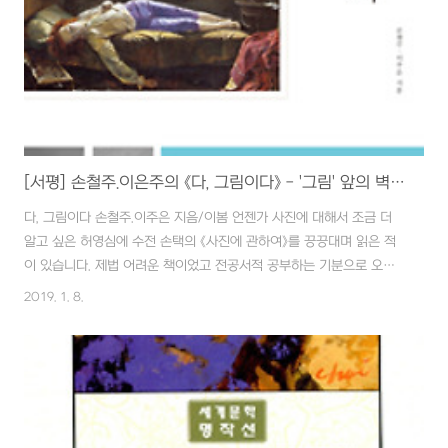
도스토예프스키는 《돈 키호테》를 가리켜 이렇게 말했습니다. '이 작품
은..
[서평] 손철주.이은주의 《다, 그림이다》 - '그림' 앞의 벽을 허물자!!
다, 그림이다 손철주.이주은 지음/이봄 언젠가 사진에 대해서 조금 더
알고 싶은 허영심에 수전 손택의 《사진에 관하여》를 끙끙대며 읽은 적
이 있습니다. 제법 어려운 책이었고 전공서적 공부하는 기분으로 오랜
시간에 걸려 독파를 했더랍니다. 그때 사진과 회화의 어정쩡한 관계에
2019. 1. 8.
대한 이야기를 접하면서 회화, 즉 '그림'에 대한 호기심이 생겼습니다.
1839년 사진이라는 기술이 처음 발표되면서 회화와의 어정쩡한 싸움
은 시작된 거죠. 그 당시 웨스턴은 이렇게 말합니다. "사진은 여러 면에
서 회화를 부정해 왔고, 앞으로도 그렇게 될 것이다. 그러나 이 점에 대
해서 화가들은 깊이 감사해야 할 것이다." 《사진에 관하여》209쪽. 에반
스가 화가들의 지나친 자기방어의 완화를 위해 한 이 말은 결국, 정확한