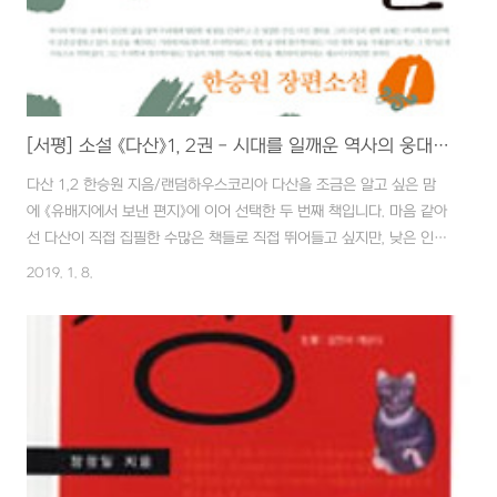
[서평] 소설 《다산》1, 2권 - 시대를 일깨운 역사의 웅대한 산
다산 1,2 한승원 지음/랜덤하우스코리아 다산을 조금은 알고 싶은 맘
에 《유배지에서 보낸 편지》에 이어 선택한 두 번째 책입니다. 마음 같아
선 다산이 직접 집필한 수많은 책들로 직접 뛰어들고 싶지만, 낮은 인문
학적 소양에 늘 머뭇거리게 됩니다. 그러한 마음이 동했는지 슬그머니
2019. 1. 8.
제 눈에 들어온 책입니다. 더구나 소설이니 덮어두고 덥석 집어 들었습
니다. 저자 한승원이 "나그네새처럼 서울살이하던 나를 전라도 장흥 바
닷가의 토굴로 끌고 내려와서 가두어놓고 기르면서, 선생의 사업을 흠
모하고 본받으며 살아온 지 올해로 13년째이다. 이 장편소설은 그 결과
물이다. 2권 319쪽" 라고 밝히고 있듯이 이 책은 저자가 오랜 세월 다
산의 웅대한 산속에서 해맨 결과로 다져진 등산로를 제공합니다. 다산
이라는 산의 외형을 파악..