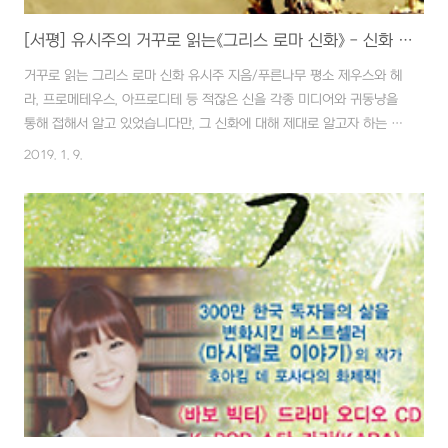
[서평] 유시주의 거꾸로 읽는《그리스 로마 신화》 - 신화 속에서 인간 찾기
거꾸로 읽는 그리스 로마 신화 유시주 지음/푸른나무 평소 제우스와 헤
라, 프로메테우스, 아프로디테 등 적잖은 신을 각종 미디어와 귀동냥을
통해 접해서 알고 있었습니다만, 그 신화에 대해 제대로 알고자 하는 노
력은 부족했습니다. 신들의 수가 너무 많고 이름 또한 비슷비슷해서 혹
2019. 1. 9.
여 지겹지 않을까 하는 생각도 없지 않았기 때문입니다. 관련 책을 몇
번이나 집어 들었다가 놓기를 반복하다 기존의 신화 책들과는 다르다는
취지의 제법 후한 평의 소갯글을 읽고 바로 구해서 읽게 되었습니다. 덕
분에 일주일에 걸쳐 올림포스 신들과 만나는 재미에 푹 빠지게 되었습
니다. 작가 유시주는 중고교 때 '자유 교양 읽기'의 필독서인 그리스 로
마 신화를 의무감으로 읽었고 신들의 관계를 정리하며 '교양'을 쌓을 수
있게 되었다고 합니다..