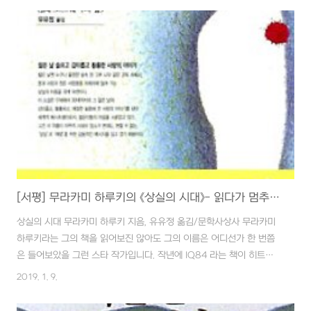
본능》에 수록된 서평에 인용된 글입니다. 어린시절 TV를 통해 수차례
흘려봤던 어렴풋한 기억이 퇴색되어 단지 거대한 곤충 괴물이 나오는
영상물로 상상하면서 호기에 찾아보니 노벨 문학상 수상작이라고 하니
고민없이 책장을 이어갑니다. 중반부까지 책장을 넘겨도 텍스트 그대로
의 '파리대왕'의 출현에 대한 철없는 기대가 없지는 않았습니다. 그러다
사이먼이 친구들에게 죽임을 ..
[서평] 무라카미 하루키의 《상실의 시대》- 읽다가 멈추기를 몇 번째... 드디어 읽었다. ^^;;
상실의 시대 무라카미 하루키 지음, 유유정 옮김/문학사상사 무라카미
하루키라는 그의 책을 읽어보진 않아도 그의 이름은 어디선가 한 번쯤
은 들어보았을 그런 스타 작가입니다. 작년에 IQ84 라는 책이 히트를
쳤다고 하니 또 언젠가 읽겠거니 생각했고, 그에 앞서 개인적으로 수학
2019. 1. 9.
정석마냥 늘 초반을 맴돌았던 책, 지금의 하루키를 스타로 만들어준 그
작품《상실의 시대: (원제)노르웨이의 숲》를 읽었습니다. 단순히 대중의