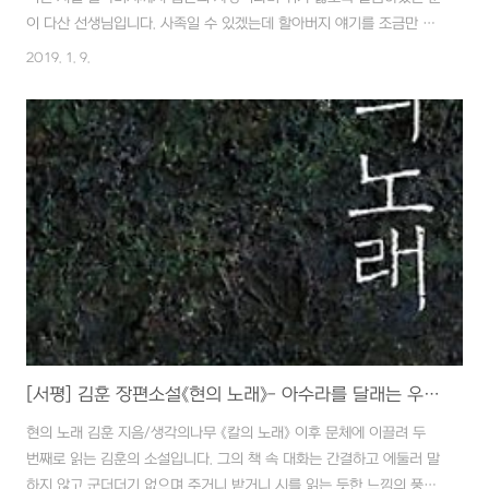
이 다산 선생님입니다. 사족일 수 있겠는데 할아버지 얘기를 조금만 더
하자면, 일본 유학 - 대학에 다녔는지는 정확하지 않으나 - 까지 다녀오
2019. 1. 9.
신 후 지리산 산골에 손수 집을 짓고 한평생을 책에 빠져 보내셨습니다.
텃밭 수준의 농사를 제외한 생계를 위한 노력을 오롯이 책을 읽고 쓰고
공부하는데 시간을 쏟아부었습니다. 당연히 당신의 2세에 대한 뒷바라
지는 전무했고 그것은 고스란히 자식들에게 한(恨)으로 남게 되었습니
다. 할아버지께서 돌아가시자 직접 쓰셨던 책들을 포함한 책과 유품을
대부분 태워 버렸는데 거기에는 그러한 한풀이의 이유였으리라 짐작하
고도 남습니다. 그 당시 어린 ..
[서평] 김훈 장편소설《현의 노래》- 아수라를 달래는 우륵의 소리
현의 노래 김훈 지음/생각의나무 《칼의 노래》 이후 문체에 이끌려 두
번째로 읽는 김훈의 소설입니다. 그의 책 속 대화는 간결하고 에둘러 말
하지 않고 군더더기 없으며 주거니 받거니 시를 읽는 듯한 느낌의 풍경