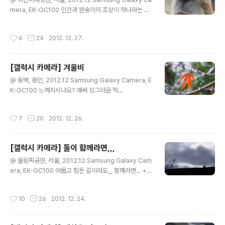
mera, EK-GC100 인간과 원숭이의 조상이 하나라는 학
설은 조금도 의심할 바가 없다고 여긴다. 그러나 왜 고대의
원숭이들이 다들 사람이 되려고 하지 않은 채, 지금까지 원
작성시간
6
24
2012. 12. 27.
숭이 후손으로 남아 사람들의 구경거리로 되고 있는지 모
르겠다. 일어서서 사람의 말을 배우려 했던 녀석이 하나도
없었던가? 아니면 몇 마리 있기는 있었으나 원숭이 사회에
[갤럭시 카메라] 겨울비
서 그들을 이단이라고 공격하면서 물어 죽여버렸기 때문에
글 내용
끝내 진화하지 못한 것일까? - 노신(魯迅)의《아침꽃을 저
@ 동백, 용인, 2012.12 Samsung Galaxy Camera, E
녁에 줍다(朝花夕拾)》 93쪽에서 - + 동물원에서 담은 동
K-GC100 느껴지시나요? 애써 싱그러운 척...
물들 사진은 어째서 모두 우울한가....
작성시간
7
20
2012. 12. 26.
[갤럭시 카메라] 둘이 함께라면,,,
글 내용
@ 올림픽공원, 서울, 2012.12 Samsung Galaxy Cam
era, EK-GC100 어둡고 힘든 길이라도,,, 함께라면... +
클스마스 이브군요. 그러고 보니 올해도 며칠 안 남았네
요... 애증의 2012년... 이제 놓아줘야 할 시간이 다가옵니
작성시간
10
26
2012. 12. 24.
다. 우리 열심히 달려온 거 맞지요? 남은 시간 마무리 잘하
시고 모쪼록 따뜻한 성탄 이브 되시길 바래요~