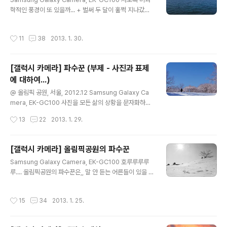
입니다. 느낌이 올겁니다. 호불호도 분명하게 갈릴 것이구
학적인 풍경이 또 있을까... + 벌써 두 달이 훌쩍 지나갔습
요. SNS를 잘 사용하지 않는 전 불호(不好)쪽이고 카카오
니다. 이사진이 갤럭시 카메라 이미지로거 활동으로 올리
스토리를 주력으로 사용하는 집사람은 호(好)쪽이네요. 그
는 마지막 사진이 될 듯합니다. 조만간 그동안 찍었던 사진
럼에도 스마트폰이 보편화된 지금 전화가 되지 않기 때문
작성시간
11
38
2013. 1. 30.
모아서 정리를 해볼게요. 사진은 모아야 맛이죠~ ^^;; + 이
에 굳이 스마트기능이 들어간 카메라는 중복인 측면에서
럴 때마다 느끼는 거지만, 티스토리에 카테고리를 클릭하
조금은 거추장스러울 수 있다는 게 제 생각입..
면 썸네일로 보여주는 기능 어떻게 안 될까요? 다음뷰에
[갤럭시 카메라] 파수꾼 (부제 - 사진과 표제
'사진' 카테고리도 없고 여러모로 사진에 非우호적이라
에 대하여...)
는...
글 내용
@ 올림픽 공원, 서울, 2012.12 Samsung Galaxy Ca
mera, EK-GC100 사진을 모든 삶의 상황을 문자화하는
일에 포괄시키는 그 표제가 들어서야한다. 그 표제 없이는
작성시간
13
22
2013. 1. 29.
모든 사진적 구성은 불확실한 것 속에 갇여 있을 수밖에 없
다. 사진 이미지와 문자의 결합은 구성의 문제이고, 정치적
함의를 갖는다. - 발터 벤야민 - 여기 하나의 화두가 있습니
[갤럭시 카메라] 올림픽공원의 파수꾼
다. 여러분은 "사진과 표제"에 대하여 어떻게 생각하십니
글 내용
Samsung Galaxy Camera, EK-GC100 호루루루루
까? 1839년 다게레오타입이 사진의 최초 발명이라고 하
루.... 올림픽공원의 파수꾼은,, 말 안 듣는 어른들이 있을 때
죠. 모두가 '최초'라는 타이틀을 거머쥐기 위하여 사진 기술
호루라기를 분답니다. 일하면 슬프고 놀면 즐거운 걸 전문
에 앞다퉈 연구하던 그 시기,,, 결국, 그 타이틀은 '공화당 의
용어로 "자기소외"라고 한다죠. 특히 남의 일을 해주는 사
원'이라는 든든한 백(?)을 소유한 다게레오의 차지가 되었
작성시간
15
34
2013. 1. 25.
람에게서 자주 나타난다고 합니다. 맑스 할배가 그랬다는
습니다. 여하튼 그로부터 90년이 흘러 독일의 철학자인..
데 이게 정말 그런가 싶어요. 설마 그것 때문이겠습니까만
여튼 이번 주는 이상하게 힘에 부치네요. 휴~~~ 조증과 울