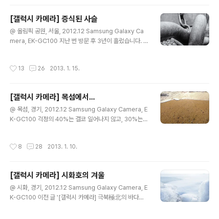
[갤럭시 카메라] 증식된 사슬
글 내용
@ 올림픽 공원, 서울, 2012.12 Samsung Galaxy Ca
mera, EK-GC100 지난 번 방문 후 3년이 흘렀습니다. 그
동안 증식하여 더 강하게 옥죄고 있는 듯 합니다.
작성시간
13
26
2013. 1. 15.
[갤럭시 카메라] 목섬에서...
글 내용
@ 목섬, 경기, 2012.12 Samsung Galaxy Camera, E
K-GC100 걱정의 40%는 결코 일어나지 않고, 30%는
이미 벌어졌고, 22%는 아주 사소한 것이고, 4%는 바꿀
수 없고, 단지 남은 4%만이 우리가 대처할 수 있는 일에 대
작성시간
8
28
2013. 1. 10.
한 걱정이다. 결국 우리가 하는 걱정의 96%는 쓸데없다.
어니 J. 젤린스키, 『느리게 사는 즐거움』중에서 + 걱정거
리 많으시죠~ 젤린스키 할아버지가 말하길 '우리가 하는
[갤럭시 카메라] 시화호의 겨울
걱정이 다 쓸데없다!!' 하시네요. 공감하시면,,,, 500원!! +
글 내용
실은 사진 속의 모래에 걱정거리 하나하나 써서 파도에 지
@ 시화, 경기, 2012.12 Samsung Galaxy Camera, E
워보고 싶었지만,,, 날씨가 추워도 너~무 추워서 엄두를 못
K-GC100 이전 글 '[갤럭시 카메라] 극북極北의 바다처
내겠더라구요. 이렇게 된 거 뭐 같이 써봐요~ ^^*
럼... '에 이어서 순백(順白)으로 모십니다. 좋은 날 이어가
세요~ ^^*