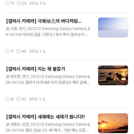
작성시간
11
24
2013. 1. 9.
[갤럭시 카메라] 극북極北의 바다처럼...
글 내용
@ 시화, 경기, 2012.12 Samsung Galaxy Camera, E
K-GC100 바다에 금을 그었더니 육지 쪽이 얼어 눈이 쌓
였다. 더는 바다가 아니게 된 곳에서 극북極北의 바다를 연
상해본다.
작성시간
9
40
2013. 1. 6.
[갤럭시 카메라] 지는 해 붙잡기
글 내용
@ 탄도항, 경기, 2012.12 Samsung Galaxy Camera,
EK-GC100 결과가 내 뜻대로 되지 않았다고 해서 실패라
는 단어를 생각해서는 안 된다. 결과에 상관없이 지나온 시
간이 존재하기 때문이다. 인생에서 진정 의미를 갖는 것은
작성시간
8
32
2013. 1. 3.
결과가 아니라 그렇게 쌓인 시간들이다. 그리고 이런 시간
들이야말로 진정한 의미의 인생일 것이다. 호시노 미치오
의 《여행하는 나무》中 에서...
[갤럭시 카메라] 새해에는 새해가 뜹니다!!
글 내용
@ 영흥도, 인천, 2012.12 Samsung Galaxy Camera,
EK-GC100 결국, 떴습니다. 새! 해가... 이번 해는 요즘 말