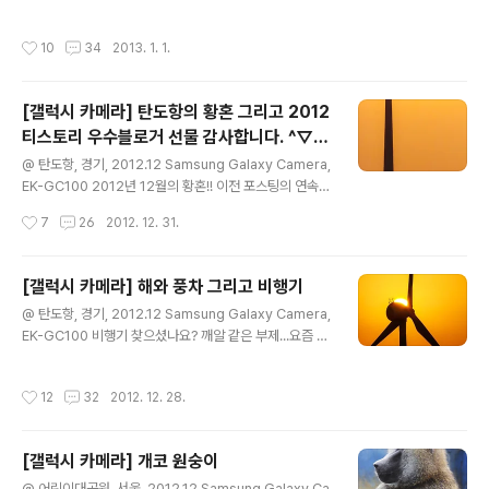
로 '불면 혹!! 한다'는 조금은 반갑잖은 선물까지 함께 왔습
니다. 근데 뭐 혹(惑)하면 어떻습니까? 흔들흔들 바람에 몸
작성시간
10
34
2013. 1. 1.
을 맡기고, 호사스런 꿈도 계속 꾸어보고 하늘에 뜬구름도
잡으며 사는거죠... 그런데 혹시 알아요? 안(不) 혹(惑)한다
던 공자님의 말씀도 손에 잡힐지 모르잖아요. 나이 먹는 게
[갤럭시 카메라] 탄도항의 황혼 그리고 2012
싫어 새해 아침부터 넋두리합니다. 우짜뜬 새해 복 많이 받
티스토리 우수블로거 선물 감사합니다. ^▽
으시구엽!!
글 내용
^)/
@ 탄도항, 경기, 2012.12 Samsung Galaxy Camera,
EK-GC100 2012년 12월의 황혼!! 이전 포스팅의 연속...
티스토리 우수블로거 선물이 도착했습니다. ^▽^)/ 저걸
작성시간
7
26
2012. 12. 31.
뭐라고 부르나요? 기념패 같은데... 연말 시상식 분위기도
나고 여튼 너무 맘에 듭니다. 일단 책장 앞에 자랑스럽게 올
려두었습니다. 이웃분들 덕분이지요. 다시 한번 감사합니
[갤럭시 카메라] 해와 풍차 그리고 비행기
다 . 그리고 새해 복 많이 받으세요!!
글 내용
@ 탄도항, 경기, 2012.12 Samsung Galaxy Camera,
EK-GC100 비행기 찾으셨나요? 깨알 같은 부제...요즘 이
런 사진 재미있네요.. 저 비행기 안에서 우아하게 떨어지는
해를 보면 참 좋겠지만,,, 이렇게라도 즐겨야지요. ㅎㅎ +
작성시간
12
32
2012. 12. 28.
새해 복 많이 받으세요~ ^▽^)/
[갤럭시 카메라] 개코 원숭이
글 내용
@ 어린이대공원, 서울, 2012.12 Samsung Galaxy Ca