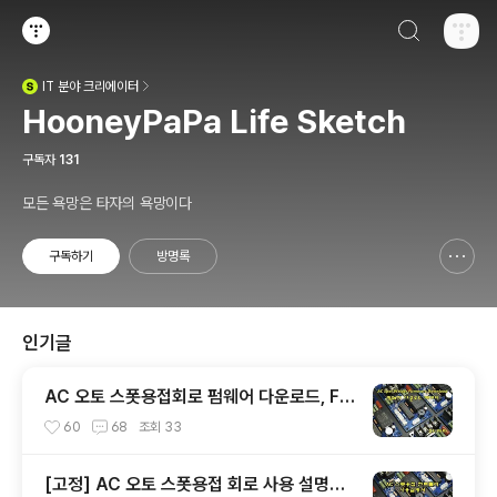
검색하기
티스토리
IT
분야 크리에이터
(새창열림)
HooneyPaPa Life Sketch
구독자
131
모든 욕망은 타자의 욕망이다
구독하기
방명록
신고하기 레이어
열기
인기글
AC 오토 스폿용접회로 펌웨어 다운로드, Fo
r AC Auto Spot Weldering Firmware
60
68
조회
33
Download by 후니파파
[고정] AC 오토 스폿용접 회로 사용 설명서