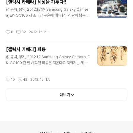
[갤럭시 카메라] 세상을 가두다!!
글 내용
@ 동백, 용인, 2012.12.19 Samsung Galaxy Camer
a, EK-GC100 저 조그만 구슬에 '非 상식'과 같이 낡은 것
들을 가두어 봉인할 수 있다면 하고 바래봅니다. '우리가 남
이가'라는 케케묵은 구호와 함께 말이죠. 한숨 한 번 쉬고...
작성시간
8
32
2012. 12. 21.
각설, 이렇게 세상을 가두고 들여다보는 기분이 썩 괜찮습
니다. 잠시나마 신神이 된듯한 기분 좋은 상상을 선물해주
기도 하니깐요. + 작은소망님 블로그에서 보고 재미있는
[갤럭시 카메라] 파동
작업이 가능해 보여 훔쳐온 아이디어입니다. 뭔가 독특한
글 내용
이미지가 나오지 싶어 담아 봤는데 쉽지만은 않군요. 구상
@ 동백, 경기, 2012.12 Samsung Galaxy Camera, E
중입니다. 그나저나 저거 손으로 들고 있다가 화상 입을 뻔
K-GC100 한 번 시작된 파동은 지운다고 지워지는 게 아
했어요. 그리고 집에선 절대 햇빛에 노출해선 안 됩니다. 불
니야... 더 지저분해질 뿐,,, + 색감... 아니 뭐랄까... 사진같
나요~~
지 않은... 뭐 거시기합니다.
작성시간
10
42
2012. 12. 17.
더보기
의안내