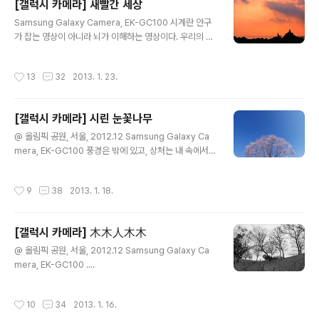
[갤럭시 카메라] 새빨간 세상
증이 손을 맞잡고 아예 탱고를 추신다는... 여튼 생각이 깊
글 내용
어지면 병이 되는 것 같습니다.
Samsung Galaxy Camera, EK-GC100 시계란 안구
가 잡는 영상이 아니라 뇌가 이해하는 영상이다. 우리의 시
계는 상식의 보호를 받고 있다. - 애니메이션 부감풍경 中
- 찰나의 순간은 무의식(無意識)의 순간입니다. 카메라의
작성시간
13
32
2013. 1. 23.
렌즈는 무의식의 불가시(不可視)한 상을 붙잡습니다. 그
것을 핑계 삼아 우리는 종종 렌즈가 잡은 상을 뇌가 겨우 이
해하는 수준까지 과도하게 조작하곤 합니다. + 과하게 토
[갤럭시 카메라] 시린 눈꽃나무
닝(색조를 입힌)한 사진에 대한 변명을 위한 물타기글입니
글 내용
다. 넵. 뻘글이네요..^^;; 오늘 하루도 즐겁게 화이팅!! 하세
@ 올림픽 공원, 서울, 2012.12 Samsung Galaxy Ca
요~
mera, EK-GC100 풍경은 밖에 있고, 상처는 내 속에서
살아간다. 상처를 통해서 풍경으로 건너갈 때, 이 세계는 내
상처 속에서 재편성되면서 새롭게 태어나는데, 그때 새로
작성시간
9
38
2013. 1. 18.
워진 풍경은 상처의 현존을 가열하게 확인시킨다. 김훈의
《풍경과 상처》중에서... + 가까운 곳에서 한 사람의 상처를
보았고, 이제 그 상처를 보듬어주려 합니다. + 사정상 아침
[갤럭시 카메라] 木木人木木
일찍 출근했습니다. 평소 일어날 시간에 회사에 있으니 기
글 내용
분이 묘~합니다. ^^;; 어제 술 한잔 걸치고 포스팅한 글이
@ 올림픽 공원, 서울, 2012.12 Samsung Galaxy Ca
묘~해서 아침 인사 덧붙여 봅니다. 모두 불금되세요!!
mera, EK-GC100 ....
작성시간
10
34
2013. 1. 16.