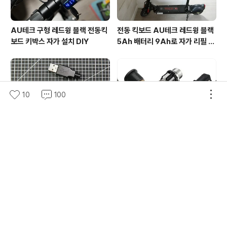
AU테크 구형 레드윙 블랙 전동킥
전동 킥보드 AU테크 레드윙 블랙
보드 키박스 자가 설치 DIY
5Ah 배터리 9Ah로 자가 리필 교
체
10
100
USB 충전 케이블 Type A 커넥
[DIY팁] 2개 전원 스위칭을 위한
터 자가 수리
3핀 DC잭 소켓 사용법
의안내
티스토리
로그인
고객센터
© Daum Corp.