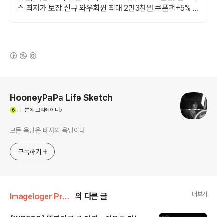
스 최저가 보장 신규 와우회원 최대 2만3천원 쿠폰팩+5% 추
가적립 혜택! 여행도 이제 쿠팡에서!
(새창열림)
로그 정보
HooneyPaPa Life Sketch
(새창열림)
IT
분야 크리에이터
모든 욕망은 타자의 욕망이다
구독하기
더보기
Imageloger Promotion/WB500
의 다른 글