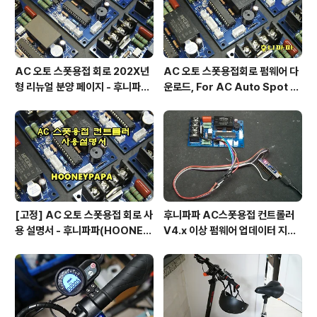
LUU WB500 의 특징인 ..
AC 오토 스폿용접 회로 202X년
AC 오토 스폿용접회로 펌웨어 다
형 리뉴얼 분양 페이지 - 후니파파
운로드, For AC Auto Spot W
^▽^)/
eldering Firmware Downlo
ad by 후니파파
[고정] AC 오토 스폿용접 회로 사
후니파파 AC스폿용접 컨트롤러
용 설명서 - 후니파파(HOONEY
V4.x 이상 펌웨어 업데이터 지그
PAPA)
제작 방법