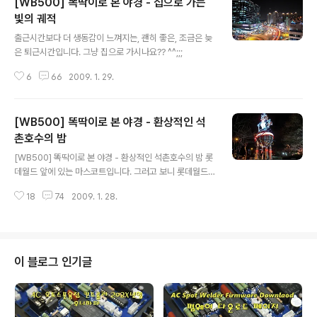
[WB500] 똑딱이로 본 야경 - 집으로 가는
빛의 궤적
글 내용
출근시간보다 더 생동감이 느껴지는, 괜히 좋은, 조금은 늦
은 퇴근시간입니다. 그냥 집으로 가시나요?? ^^;;;
6
66
2009. 1. 29.
[WB500] 똑딱이로 본 야경 - 환상적인 석
촌호수의 밤
글 내용
[WB500] 똑딱이로 본 야경 - 환상적인 석촌호수의 밤 롯
데월드 앞에 있는 마스코트입니다. 그러고 보니 롯데월드
가본지가 꽤 되는군요. ^^;; 오늘은 석촌호수의 산책로를 돌
18
74
2009. 1. 28.
면서 야경을 담을 심산이라 그냥 지나칩니다. 석촌호수 동
호(東湖) 쪽으로 들어서서 처음 만난 성입니다. 종종 배가
돌아내려 가는 놀이기구인듯싶습니다. 조명이 그래서 그런
지, 언뜻 보기에는 드라큘라 성 같기도 하고 말이죠. ^^ 석
촌호수는 서호(西湖)와 동호(東湖)로 나누어져 있습니다.
이 블로그 인기글
서호(西湖)를 끼고 돌면서 처음 담은 호수샷입니다. 유명
한 자이로드롭을 비롯하여 놀이기구들을 줌을 이용해서 당
겨보았습니다. 동호(東湖)와 이어지는 부분에서 저 멀리
보이는 주상복합 아파트와 롯데호텔 등 전체적인 모습을 V