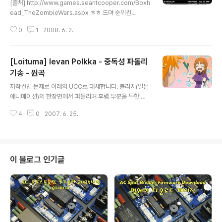
[출처] http://www.games.seantcooper.com/Boxh
ead_TheZombieWars.aspx ㅎㅎ 드뎌 순위권...
0
1
2008. 6. 2.
[Loituma] Ievan Polkka - 중독성 파돌리
기송 - 원곡
글 내용
저작권법 문제로 아래의 UCC로 대체합니다. 블리치(일본
애니메이션)의 한장면에서 파돌리며 후렴 부분을 무한 반
복해서 일명 파돌리기송으로 유명해진 노래 Ievan Polkk
4
0
2007. 6. 25.
a Loituma Nuapurista kuulu se polokan tahti jala
kani pohjii kutkutti. Ievan äiti se tyttöösä vahti va
an kyllähän Ieva sen jutkutti, sillä ei meitä silloin
kiellot haittaa kun myö tanssimme laiasta laitaan.
Salivili hipput tupput täppyt äppyt tipput hilijallee
이 블로그 인기글
n. Ievan suu oli vehnäsellä ko immeiset onn..