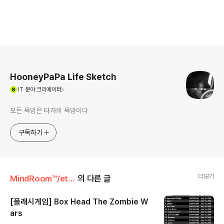
로그 정보
HooneyPaPa Life Sketch
(새창열림)
IT
분야 크리에이터
모든 욕망은 타자의 욕망이다
구독하기
더보기
MindRoom™/etc...
의 다른 글
[플래시게임] Box Head The Zombie W
ars
글 내용