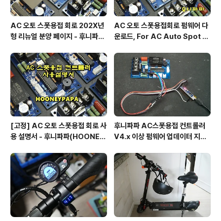
AC 오토 스폿용접 회로 202X년
AC 오토 스폿용접회로 펌웨어 다
형 리뉴얼 분양 페이지 - 후니파파
운로드, For AC Auto Spot W
^▽^)/
eldering Firmware Downlo
ad by 후니파파
[고정] AC 오토 스폿용접 회로 사
후니파파 AC스폿용접 컨트롤러
용 설명서 - 후니파파(HOONEY
V4.x 이상 펌웨어 업데이터 지그
PAPA)
제작 방법