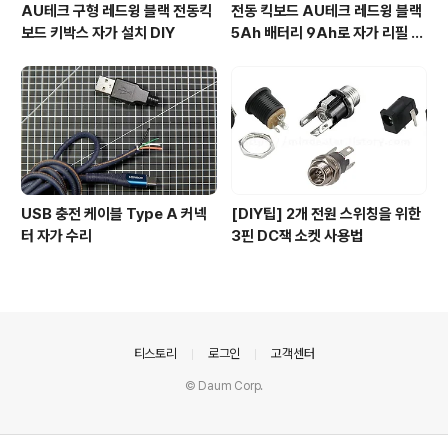
AU테크 구형 레드윙 블랙 전동킥
전동 킥보드 AU테크 레드윙 블랙
보드 키박스 자가 설치 DIY
5Ah 배터리 9Ah로 자가 리필 교
체
USB 충전 케이블 Type A 커넥
[DIY팁] 2개 전원 스위칭을 위한
터 자가 수리
3핀 DC잭 소켓 사용법
의안내
티스토리
로그인
고객센터
© Daum Corp.