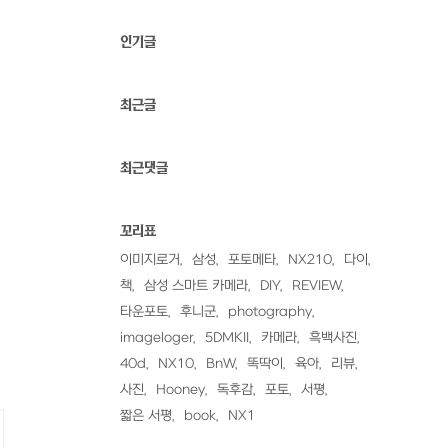
인기글
최근글
최근댓글
꼬리표
이미지로거
삼성
포토메타
NX210
다이
책
삼성 스마트 카메라
DIY
REVIEW
타운포토
후니군
photography
imageloger
5DMKII
카메라
흑백사진
40d
NX10
BnW
똑딱이
육아
리뷰
사진
Hooney
독후감
포토
서평
짧은 서평
book
NX1