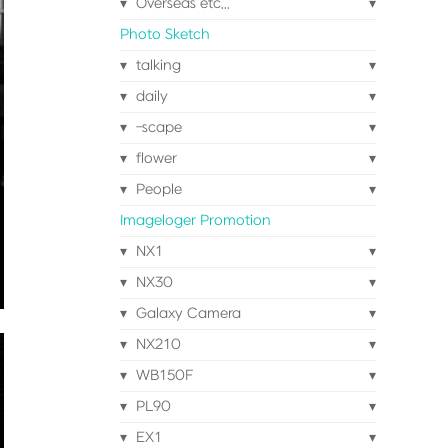
Overseas etc...
Photo Sketch
talking
daily
-scape
flower
People
Imageloger Promotion
NX1
NX30
Galaxy Camera
NX210
WB150F
PL90
EX1