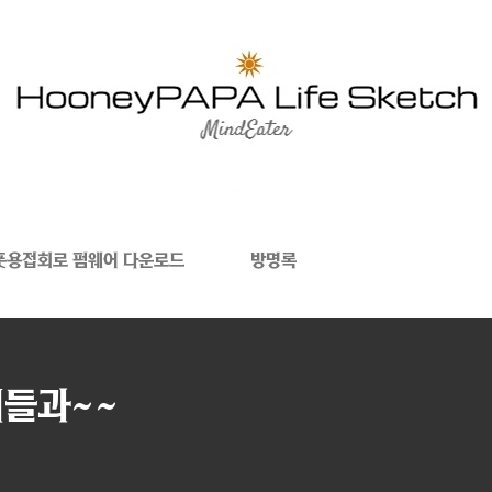
폿용접회로 펌웨어 다운로드
방명록
기들과~~