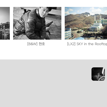
[B&W] 현호
[LX2] SKY in the Roofto