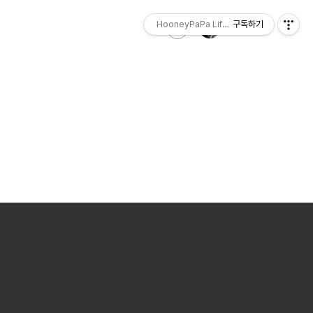
HooneyPaPa Life Sketch
구독하기