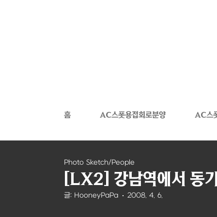
본문 바로가기
홈
AC스폿용접회로분양
AC스
Photo Sketch/People
[LX2] 강남역에서 동
글: HooneyPaPa
2008. 4. 6.