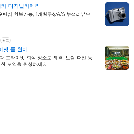
디카 디지털카메라
변심 환불가능, 1개월무상A/S 누적리뷰수
광고
이빗 룸 완비
 프라이빗 회식 장소로 제격. 보쌈 파전 등
성한 모임을 완성하세요