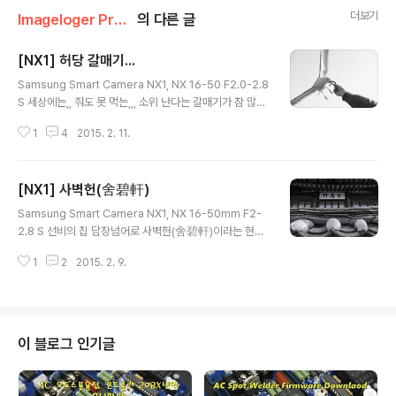
더보기
Imageloger Promotion/NX1
의 다른 글
[NX1] 허당 갈매기...
글 내용
Samsung Smart Camera NX1, NX 16-50 F2.0-2.8
S 세상에는,, 줘도 못 먹는,,, 소위 난다는 갈매기가 참 많습
니다. 내애기는....
1
4
2015. 2. 11.
[NX1] 사벽헌(舍碧軒)
글 내용
Samsung Smart Camera NX1, NX 16-50mm F2-
2.8 S 선비의 집 담장넘어로 사벽헌(舍碧軒)이라는 현판
이 보입니다. 이집의 선비는 뭔가를 이루었을까요...
1
2
2015. 2. 9.
이 블로그 인기글