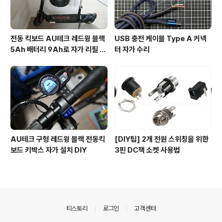
전동 킥보드 AU테크 레드윙 블랙
USB 충전 케이블 Type A 커넥
5Ah 배터리 9Ah로 자가 리필 교
터 자가 수리
체
AU테크 구형 레드윙 블랙 전동킥
[DIY팁] 2개 전원 스위칭을 위한
보드 키박스 자가 설치 DIY
3핀 DC잭 소켓 사용법
의안내
티스토리
로그인
고객센터