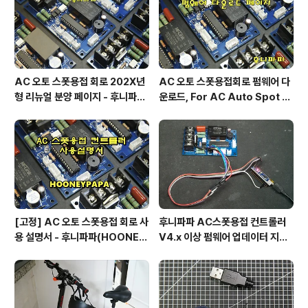
AC 오토 스폿용접 회로 202X년
AC 오토 스폿용접회로 펌웨어 다
형 리뉴얼 분양 페이지 - 후니파파
운로드, For AC Auto Spot W
^▽^)/
eldering Firmware Downlo
ad by 후니파파
[고정] AC 오토 스폿용접 회로 사
후니파파 AC스폿용접 컨트롤러
용 설명서 - 후니파파(HOONEY
V4.x 이상 펌웨어 업데이터 지그
PAPA)
제작 방법