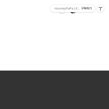
HooneyPaPa Life Sketch
구독하기