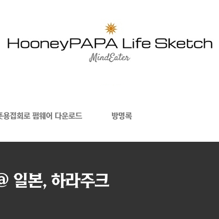
폿용접회로 펌웨어 다운로드
방명록
@ 일본, 하라주크