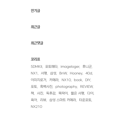
인기글
최근글
최근댓글
꼬리표
5DMKII
포토메타
imageloger
후니군
NX1
서평
삼성
BnW
Hooney
40d
이미지로거
카메라
NX10
book
DIY
포토
흑백사진
photography
REVIEW
책
사진
독후감
똑딱이
짧은 서평
다이
육아
리뷰
삼성 스마트 카메라
타운포토
NX210