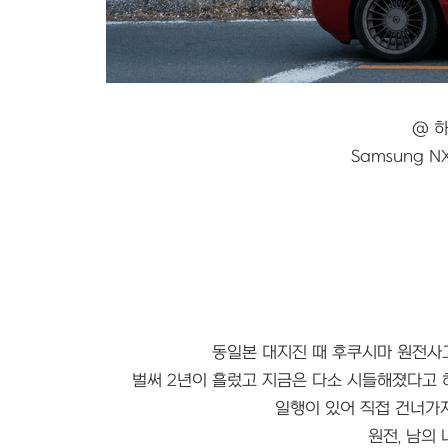
@ 하
Samsung NX2
동일본 대지진 때 후쿠시마 원전사고
벌써 2년이 흘렀고 지금은 다소 시들해졌다고 
일행이 있어 직접 건너가
원전, 남의