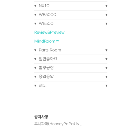
NX10
WB5000
WB500
Review&Preview
MindRoom™
Parts Room
알면좋아요
뽐뿌공장
옹알옹알
etc...
공지사항
후니파파(HooneyPaPa) is ...