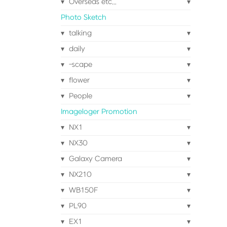
Overseas etc...
Photo Sketch
talking
daily
-scape
flower
People
Imageloger Promotion
NX1
NX30
Galaxy Camera
NX210
WB150F
PL90
EX1