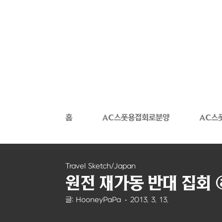
본문 바로가기
홈
AC스폿용접회로분양
AC스
Travel Sketch/Japan
원전 재가동 반대 집회 
글: HooneyPaPa
2013. 3. 13.