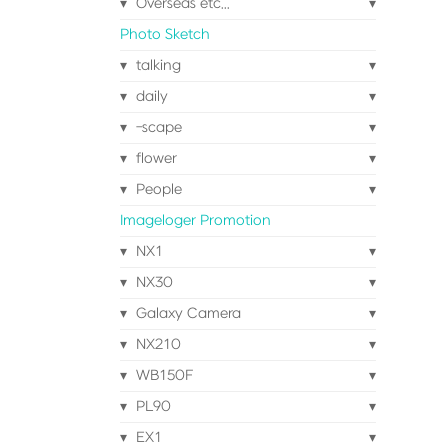
Overseas etc...
Photo Sketch
talking
daily
-scape
flower
People
Imageloger Promotion
NX1
NX30
Galaxy Camera
NX210
WB150F
PL90
EX1