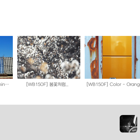
[WB150F] Color - Morning Blue
[WB150F] 봄꽃처럼...
[WB150F] Color - Oran