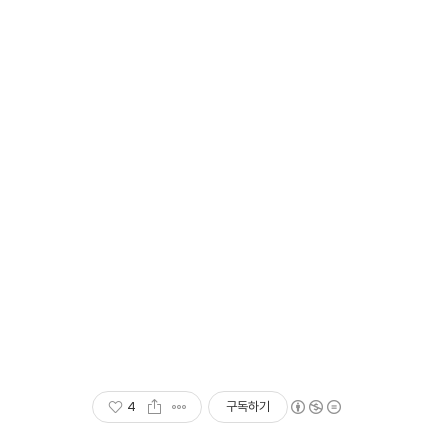
사진,포토,타운
미지로거,ima
4
구독하기