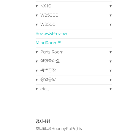
NX10
WB5000
WB500
Review&Preview
MindRoom™
Parts Room
알면좋아요
뽐뿌공장
옹알옹알
etc...
공지사항
후니파파(HooneyPaPa) is ...