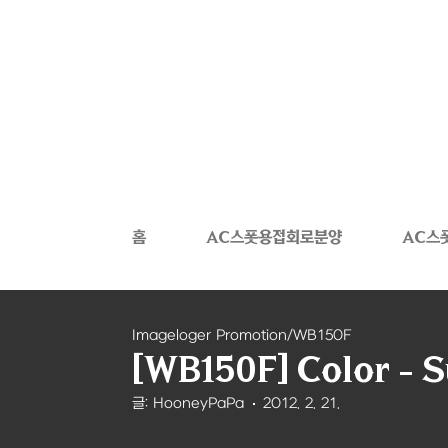
본문 바로가기
홈
AC스폿용접회로분양
AC스
Imageloger Promotion/WB150F
[WB150F] Color - 
글: HooneyPaPa
2012. 2. 21.