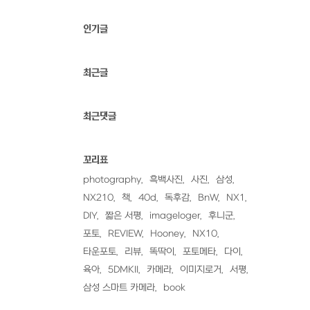
인기글
최근글
최근댓글
꼬리표
photography
흑백사진
사진
삼성
NX210
책
40d
독후감
BnW
NX1
DIY
짧은 서평
imageloger
후니군
포토
REVIEW
Hooney
NX10
타운포토
리뷰
똑딱이
포토메타
다이
육아
5DMKII
카메라
이미지로거
서평
삼성 스마트 카메라
book