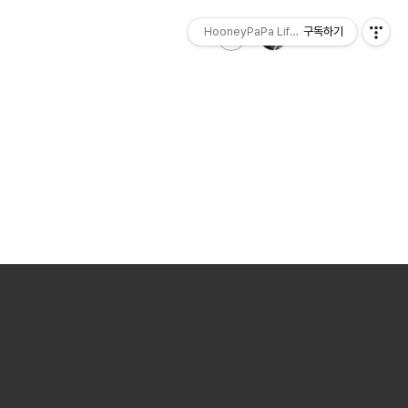
HooneyPaPa Life Sketch
구독하기