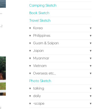
Camping Sketch
Book Sketch
( 그리고,,, 이미지로거 전시회가 진행중입니다. )
Travel Sketch
작나
Korea
Philippines
llaborate/main/index.do?
Guam & Saipan
되
Japan
Myanmar
Vietnam
고
Overseas etc...
들
Photo Sketch
성
talking
daily
는
-scape
.