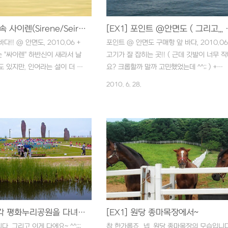
두 삼성 Raw Converter로
이 tiff로 변환해서 라이트룸으
[EX1] 신화 속 사이렌(Sirene/Seiren)의 바다!!
[EX1] 포인트 @안면도 
. TIFF가 이미지 프로세싱을
!! @ 안면도, 2010.06 +
포인트 @ 안면도 구매항 앞 바다, 2010.06
 "싸이렌" 하반신이 새라서 날
고기가 잘 잡히는 곳!! ( 근데 깃발이 너무 
도 있지만, 인어라는 설이 더 강
요? 크롭할까 말까 고민했었는데 ^^;; ) +
스의 현재 로고의 주인공이 사
http://www.samsungimaging.co.kr/co
2010. 6. 28.
, (참고로 스타벅스의 로고 변
blogId=166930 지난주(26일)부터 이미지
꽤 재미있습니다.) 싸이렌은 아
로거들의 작품으로 이루어진 사진전이 시작
뱃사람들의 혼을 쏙 빼놓아 배
었습니다. 그날 전 아쉽게도 안면도에서 우럭
 해서 "치명적인 유혹"을 뜻하
을 낚고 있었네요~ ^^;;;; 저는 올해 상반기에
경고의 의미로 쓰이는 사이렌도
NX10을 마무리 했구요, 현재 EX1을 가지
라고 합니다. 참고로 스타벅스
막바지 사진을 담고 있습니다. 전시회에는 지
비 딕(백경)의 부관의 이름을 땄
금까지 이미지로거로 활동중인 분들의 사진
잘한다는 의미에서 베틀스타 갈
이 전시되어 있습니다. 전시회는 온라인 [삼
는 파일럿 캐티 색호프는 스타
이미지로거 온라인 사진전] 과 오프라인에서
 ^^;; 캐티 색호프는 24시 8시
동시에 진행됩니다. 오프라인 전시회의 위치
[EX1] 임진각 평화누리공원을 다녀와서~
[EX1] 원당 종마목장에서~
(?)을 하다가 잭바우어에게 죽
6/26..
(이건 스포일러..
 그리고 이게 다에요~ ^^;;; .
참 한가롭죠...넵, 원당 종마목장의 모습입니다