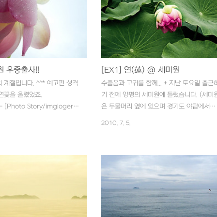
원 우중출사!!
[EX1] 연(蓮) @ 세미원
 계절입니다. ^^* 예고편 성격
수줍음과 고귀를 함께,,, + 지난 토요일 출근
연꽃을 올렸었죠.
기 전에 양평의 세미원에 들렀습니다. (세미
 [Photo Story/imgloger] -
은 두물머리 옆에 있으며 경기도 야탑에서
) @ 세미원 저두 지난 토요일 오
30Km정도 거리입니다.) 비가 내렸지만 이
2010. 7. 5.
사를 다녀왔습니다. 어제는 회
많은 분들이 사진을 담고 계셨습니다. 우산을
서 곤드레만드레 되었다가 이제
옆에 두고 비를 맞으면서 촬영하시는 분도 
려봅니다. ^^ 참고로 아래의 사
시고,,,^^;; 연꽃은 지금이 피크이지 싶네요. 
파일로 촬영을 해봤습니다. 아직
번씩 가족 나들이 하시는 것도 좋을 것 같습
era Raw에서 EX1을 지원하지
다.
이트룸에서 import가 되지 않
고 있었는데 흐린 날이라 처음
두에 두고 RAW 촬영했습니다.