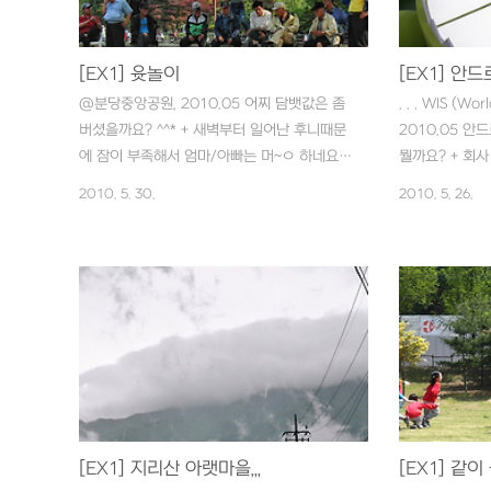
[EX1] 윳놀이
[EX1] 안드
@분당중앙공원, 2010.05 어찌 담뱃값은 좀
. . . WIS (W
버셨을까요? ^^* + 새벽부터 일어난 후니때문
2010.05 
에 잠이 부족해서 엄마/아빠는 머~ㅇ 하네요.
뭘까요? + 회사
비온다고 했는데 날씨는 쨍!! 하고,,, 정신차리
로 애플리케이션
2010. 5. 30.
2010. 5. 26.
고 어디라도 나가봐야할 것 같네요. 모두들 즐
냄새를 맡고 밀
거운 주말되세요~~
질 좋은 애플리
넓어지고, ... 
ㅠ + 시국이 
대처하시길~~~
[EX1] 지리산 아랫마을,,,
[EX1] 같이 