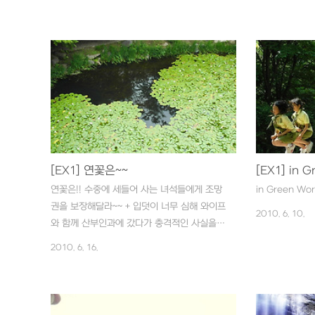
는데,,,^^ 해
^^;; 코딱지 붙
여기서 퀴즈 처
걸까요? 1번 가오리
난 토요일 장모
으러 오셨다가 
함께 코엑스 수
러고 보니 다녀
~ ^^;; 사실 
어서 부랴부랴 
[EX1] 연꽃은~~
[EX1] in G
아쿠아리움 첫 
연꽃은!! 수중에 세들어 사는 녀석들에게 조망
in Green Wo
권을 보장해달라~~ + 입덧이 너무 심해 와이프
2010. 6. 10.
와 함께 산부인과에 갔다가 충격적인 사실을
알게되었습니다. 의사 처방없이 약간의 빈혈기
2010. 6. 16.
에 철분제를 복용한게 입덧을 더 키웠다고 합
니다. 임신 초기에 철분제 복용하지 마세요~~
ㅠㅠ