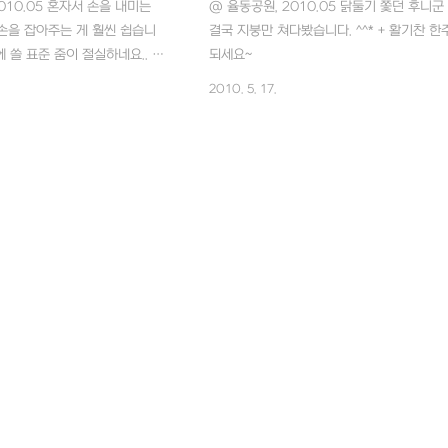
010.05 혼자서 손을 내미는
@ 율동공원, 2010.05 닭둘기 쫓던 후니군
손을 잡아주는 게 훨씬 쉽습니
결국 지붕만 쳐다봤습니다. ^^* + 활기찬 한
막에 쓸 표준 줌이 절실하네요.. 내
되세요~
 탐론 28-75 제게 내치실 분
2010. 5. 17.
^;;