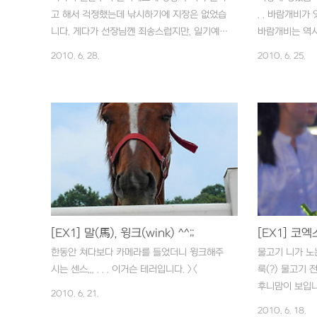
고 해서 걱정했는데 낚시하기에 지장은 없었습
. . 바람개비가 
니다. 게다가 선장님껜 죄송스럽지만, 일기예보
바람개비는 역시
를 믿고 포기를 한 다른 팀 때문에 우리 팀만
극전사 응원할 때
2010. 6. 28.
2010. 6. 25.
넉넉하게 사용할 수 있었습니다. ㅎㅎ 출조 시
바라는 염원의 
간 7시간 정도에 전 우럭 2마리 놀래미 1마리
구조물입니다. 많이
잡았어요. (인증샷은 선장님이 찍었,,,) 새끼 고
소풍 나온 아이들
기도 2마리 잡혔는데 그냥 놔줬습니다. 너무
에는 달리기하는
작아서 놔준 녀석인데,, 이 녀석 귀엽죠? ㅎㅎ
니다. . . . 
고패질(?) 이라고 그러나요? 줄낚시로 이거 장
라솔 하나 펴신 후
시간동안 할 께 못되네요. 낚시 자체가 어릴 적
근처엔 이러한 
대나무 낚시 말고는 처음이라 요령도 없고 그
다. . . . 그리고
래선지 완전 많이 피곤했답니다. 게다가 바위
온 사람들,, . 
나 수초에 걸려서 끊어먹은 게 더 많습니다. 미
브제,,, . . . 눈
[EX1] 말(馬), 윙크(wink) ^^;;
끼로 쓴 미꾸라지를 바늘에 끼우는 것도 쉽지
않더군요. 바늘을 입으로 넣어..
한동안 쳐다보다 카메라를 들었더니 윙크해주
물고기 니가 노
시는 센스,,, . . . 이거슨 테러입니다. ><
룩(?) 물고기 전
후니맘이 보입니
2010. 6. 21.
고,,,^^ 후니
2010. 6. 18.