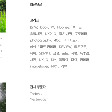
최근댓글
꼬리표
BnW
book
책
Hooney
후니군
흑백사진
NX210
짧은 서평
포토메타
,, (부제 여름의 시작)
photography
40d
이미지로거
녹
삼성 스마트 카메라
REVIEW
타운포토
 여
육아
5DMKII
삼성
포토
서평
독후감
입니
사진
NX10
DIY
똑딱이
다이
카메라
imageloger
NX1
리뷰
전체 방문자
Today :
Yesterday :