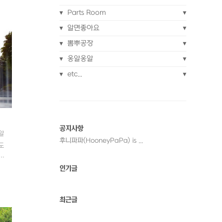
네
Parts Room
크
알면좋아요
뽐뿌공장
옹알옹알
etc...
공지사항
알
후니파파(HooneyPaPa) is ...
도
)
인기글
ng
최근글