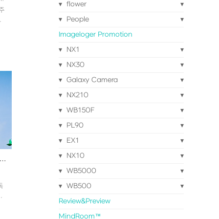
flower
봐주
People
둘이
Imageloger Promotion
입
NX1
NX30
Galaxy Camera
습
NX210
.
WB150F
이
PL90
에
/
EX1
-
NX10
] 바람개비 (부제, 다시한번 大~한민국)
WB5000
독
WB500
.
Review&Preview
MindRoom™