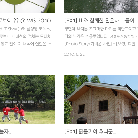
로보이 ?? @ WIS 2010
[EX1] 비와 함께한 천은사 나들이!!
orld IT Show) @ 삼성동 코엑스,
정면에 보이는 조그마한 다리는 피안교이고 
안드로보이 이녀석의 정체는 도대체
위의 누각은 수홍루입니다. 2008/09/26 -
 동료 말이 이 녀석이 살길은 유
[Photo Story/가벼운 사진] - [보정] 피안
이 나와주고, 개발자들이 돈
위의 수홍루 . . . 피안교 위에서 바라보는 풍
2010. 5. 25.
려들어야 한다는군요. 그래야
입니다. 예전부터 이런 풍경은 아니고 댐이 
케이션들이 나오고, 사용자층도
어선 후 생긴 인공 저수지입니다. . . . 빗줄
앱처럼,,, 그나저나 전 듀오폰.. ㅠ
제법 굵어지네요... . . . 운동화와 고무신,, 고
어수선합니다. 정말 정말 슬기롭게
신에 먼지가 쌓이고 문이 자물쇠로 잠겨 있
 ㅠㅠ
걸로 봐서 그냥 컨셉인가봅니다. ^^;;; . . . 산
엔 봄꽃이 아직입니다. . . . 쉿!! . . . 竹 . . . 천
은사 옆으로 흐르는 계곡입니다. . . . 빗속의
사 나름대로 운치있네요. 같이 간 조카녀석은
심심해 죽으려고 했지만 말이죠. ^^;; 그나저
산은 가을에 찾아야 제맛인데 매번 이 맘때..
놀자,,,
[EX1] 닭둘기와 후니군,,,