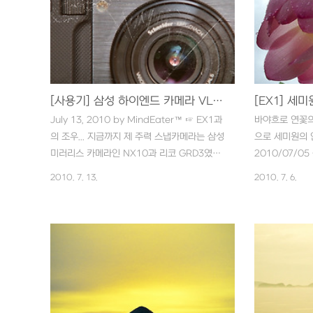
[사용기] 삼성 하이엔드 카메라 VLUU EX1 이야기
[EX1] 세미
July 13, 2010 by MindEater™ ☞ EX1과
바야흐로 연꽃의
의 조우... 지금까지 제 주력 스냅카메라는 삼성
으로 세미원의 
미러리스 카메라인 NX10과 리코 GRD3였습
2010/07/05 -
니다. NX10이야 DSLR의 화질을 자랑할지라
[EX1] 연(蓮
2010. 7. 13.
2010. 7. 6.
도 생활 속 스냅 카메라로서는 호주머니 속에
전에 빗속에 출
서 언제든 대기하고 있는 GRD3보다는 컷 수
사 회식이 있어
가 많지 않았습니다. 하지만, GRD3를 사용해
야 정리해서 올
오면서 가장 큰 불만이 사진의 퀄리티가 조금
진들은 RAW 
만 더 좋았으면 하는 점입니다. DP시리즈의 화
Adobe Cam
질에 GRD3의 기계적인 성능과 크기면 더는
않고 그래서 라
바랄게 없을 텐데 그게 힘드나 봅니다. 뭐 머지
아 사용을 미루
않은 미래에 가능하겠지만 말이죠.. 그래서인지
부터 보정을 염