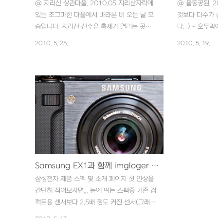
@ 지리산 상관마을, 2010.05 지리산자락에
@ 율동공원, 2
있는 조그마한 마을에서 바라본 비 오는 날 모
것보다 다수가 
습입니다. 지리산 산수유 축제가 열리는 곳이
다. :) + 오두
기도 합니다. + 비가 오면 통닭이 많이 팔리죠~
수 상태 상관없이
2010. 5. 25.
2010. 5. 19.
ㅎㅎ 시골에선 주문하면 바로 닭을 잡아서 튀
은 연락주세요. ^
겨준답니다. 금액은 열네 장, 5명이 배불리 먹
었답니다. 맛은 상상에 맡기겠습니다. ^^;; 주문
이 밀려 기다리는 시간에~~ . . . with
Samsung EX1
Samsung EX1과 함께 imgloger 시작합니다.!!
삼성전자 제품 스펙 및 소개 페이지 첫 인상을
간단히 적어보자면,,, 눈에 띄는 스펙중 기존 컴
팩트용 센서보다 2.5배 정도 커진 센서(그래도
DSLR보다는 작아요..^^)를 장착하고 있다는