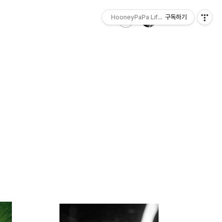
HooneyPaPa Life Sketch
구독하기