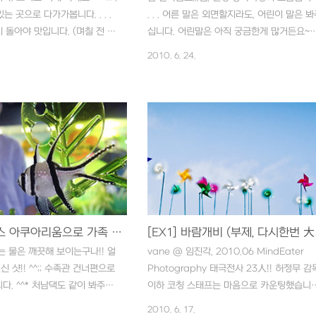
있는 곳으로 다가가봅니다. . . .
. . . 어른 말은 외면할지라도, 어린이 말은 
 돌아야 맛입니다. (며칠 전 태
십니다. 어린말은 아직 궁금한게 많거든요~
 올린 사진입니다) . . . 통일을
^^;;; . . . 서로 쳐다보기를 거부하는 말들,, 
2010. 6. 24.
표현으로 북쪽을 향하고 있는
싸웠나 봅니다. . . . 넵, 말 풀 뜯어먹는 풍경
들 보셨죠? ^^ . . . 언제나
니다. ^^;;;; 사실 이 곳에 있는 말들은 조금 힘
로 북적입니다. . . . 공원 주변
이 없어보였습니다. 그래선지 요양원에 있는
 어린이(?) 구조물도 인상적입
말들 같은 느낌이,,,ㅎㅎ . . . 목장 주변으로는
특이한 건 이렇게 아무나 오셔서 파
다양한 종류의 매발톱꽃이 지천으로 피어 있
 누웠다 가시면 됩니다. . . .
니다. 매 발톱보다는 용머리 같지 않나요? . . 
아담한 연못도 조성되어 있습니
그리고 초입에서 만난 샤스터데이즈입니다. 
,,, 통일의 염원 . . . 북쪽을 보러
녀석의 이름을 처음 안 것은 작년에 세미원
. . 더 가까이 보고 싶은 바램의 오
서였습니다. 2009/05/28 - [Photo Story
 대신 EX1의 ..
카메라와 바람쐬기] - ▶◀ 세미원의 들국화 
[EX1] 코엑스 아쿠아리움으로 가족 나들이
[EX1
샤스타데이지..
는 물은 깨끗해 보이는구나!! 얼
vane @ 임진각, 2010.06 MindEater
신 샷!! ^^;; 수족관 건너편으로
Photography 태극전사 23人!! 허정무 감
다. ^^* 처남댁도 같이 봐주시
이하 코칭 스태프는 마음으로 카운팅했습니다
 맘한테 뭔가 해보라고 하고 찍긴했
세어보지 마세요 23개 맞습니다. ^^;; . . . [추
2010. 6. 17.