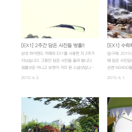
[EX1] 2주간 담은 사진들 방출!!
[EX1] 수
삼성 하이엔드 카메라 EX1를 사용한 지 2주가
@구례, 2010
지났습니다. 그동안 담은 사진들 올려 봅니다.
때 담은 사진입
샘플샷은 아니고 보정이 가미 된 스냅샷입니
손엔 ND400
다. 모두 JPG 촬영입니다. . . . 방출!! . . . 하늘
수 있는 구도가 
2010. 6. 2.
2010. 6. 1.
날다!! . . . 도시인!! . . . 퍼포먼스!! . . . 칫!! 애
한 삼각대는 집에
인따윈~ . . . 유모차, 그 짧은 휴식!! . . . 추적추
놓고 담아봤습니다.
적 출근길,,, . . . 프로토콜!! . . . 시켜만 줘!! 뭐
ㅠㅠ . . . wit
든~~ . . . 구름 다리!! . . . 경주!! . . . 앗!! 괜찮
니~~ . . . 꽃 - 클로버 1 . . . 꽃 - 클로버 2 . . .
꽃 - 금계국 1 . . . 꽃 - 금계국 2 . . . 꽃 - 목
단? . . . 자 이제 꺼내와!! . . . 파도타기 하나,
둘, 셋!! . . . 엄마!! ..