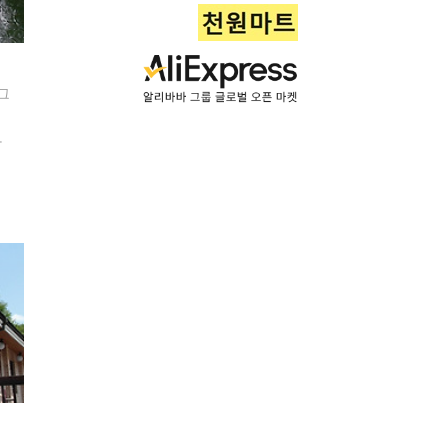
그
교
경
들
기가
무
는
사
 출
나