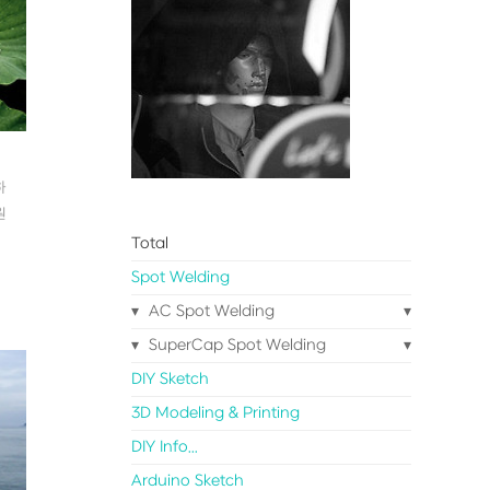
하
원
Total
미
Spot Welding
AC Spot Welding
계
한
SuperCap Spot Welding
니
DIY Sketch
3D Modeling & Printing
DIY Info...
Arduino Sketch