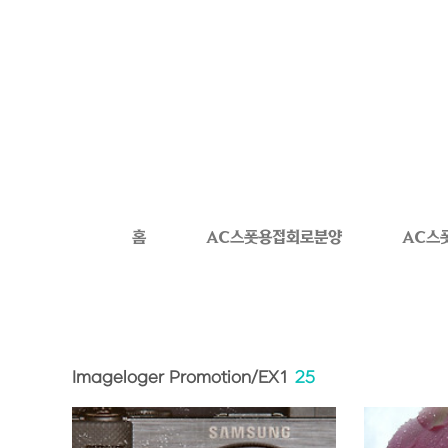
본문 바로가기
홈
AC스폿용접회로분양
AC스
Imageloger Promotion/EX1
25