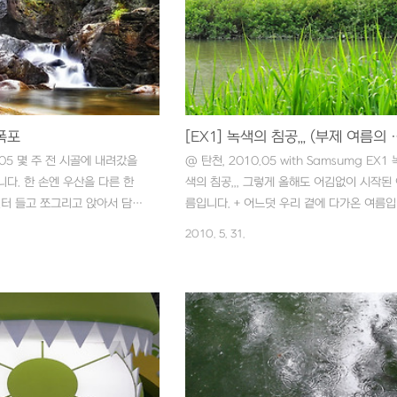
락폭포
[EX1] 녹색의 침공,
.05 몇 주 전 시골에 내려갔을
@ 탄천, 2010.05 with Samsumg EX1 
니다. 한 손엔 우산을 다른 한
색의 침공,,, 그렇게 올해도 어김없이 시작된
필터 들고 쪼그리고 앉아서 담을
름입니다. + 어느덧 우리 곁에 다가온 여름
너무 제한 적이네요.. 가장 중요
다. 모두 더위 조심하세요~~ ^^*
2010. 5. 31.
 두고 갔다는,,, (바닥에 내려
) 넵, 가본 자세 결여~ Orz..
h Samsung EX1