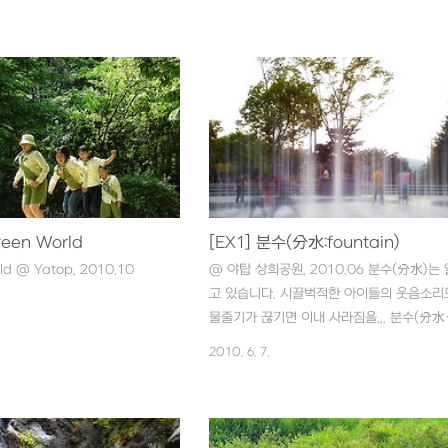
파리입니다. 냉채가 시원하죠~~
가:11시 24분, PM] 아르헨티나 너무 잘하
었,,, 떼어주고 싶단말이지,,,^^ㅋ
요. 전부 바람돌이 소닉같다는,,,ㅡㅡ" 4:1로 
남과 처남댁은 무얼 보고 있는
게 졌지만 그래도 잘 싸웠어요~ 아르헨티나!!
, 2번 오가리 ^^;; . . . 지지
그리스와 비겨버려랏!! ^^;;;
님께서 서울 백병원에 검진 받
진료를 마치고 처남네 가족과
족관에 나들이를 했답니다. 그
온 지 벌써 10여일이 지났네요
저 빼고 가려고 한걸 저도 가고 싶
퇴근해서 합류했습니다. 코엑스
reen World
[EX1] 분수(分水:fountain)
방문이었는데 요금을 생..
rld @ Yatop, 2010.10
@ 야탑 상희공원, 2010.06 분수(分水)는 
고 있습니다. 시끌벅적한 아이들의 웃음소리
물줄기가 끊기면 이내 사라짐을,,, 분수(分水
는 그래도 열심히 뿜어댑니다. 아이들을 위해
2010. 6. 7.
서~ . . . 컨셉사진이에요~ ^^;; with Samsu
EX1 + Kenko ND400