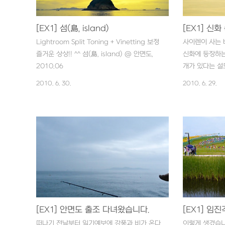
EX1이 일환으로 수중에 들어왔을 때는 GRD3
아래 사진들은 모
의 미묘하게 부족한 퀄리티를 보충해줄 수 있
특별한 작업 없
[EX1] 섬(島, island)
는지에 대한 호기심이 제일 먼저였습니다. ☞
로 보정했습니다
특징,,,, E..
거친..
Lightroom Split Toning + Vinetting 보정
사이렌이 사는 바다
즐거운 상상!! ^^ 섬(島, island) @ 안면도,
신화에 등장하는
2010.06
개가 있다는 설
합니다. 스타벅
2010. 6. 30.
2010. 6. 29.
이렌을 나타내며
천을 살펴보면 
름다운 노래로 
를 난파시킨다고
구요. 오늘날 
여기서 나온말이
의 스타벅은 모
구요. 항해를 
락티카에서 나오
벅이라 불립니다.
[EX1] 안면도 출조 다녀왔습니다.
즌에서 나쁜 짓
임을 당합니다. 
떠나기 전날부터 일기예보에 강풍과 비가 온다
이렇게 생겼습니다.