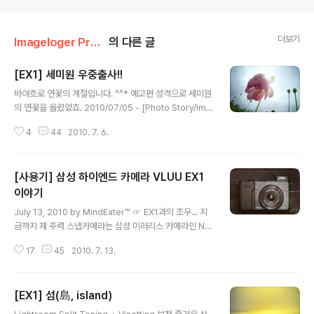
더보기
Imageloger Promotion/EX1
의 다른 글
[EX1] 세미원 우중출사!!
글 내용
바야흐로 연꽃의 계절입니다. ^^* 예고편 성격으로 세미원
의 연꽃을 올렸었죠. 2010/07/05 - [Photo Story/img
loger] - [EX1] 연(蓮) @ 세미원 저두 지난 토요일 오전
4
44
2010. 7. 6.
에 빗속에 출사를 다녀왔습니다. 어제는 회사 회식이 있어
서 곤드레만드레 되었다가 이제야 정리해서 올려봅니다. ^
^ 참고로 아래의 사진들은 RAW 파일로 촬영을 해봤습니
[사용기] 삼성 하이엔드 카메라 VLUU EX1
다. 아직 Adobe Camera Raw에서 EX1을 지원하지 않
고 그래서 라이트룸에서 import가 되지 않아 사용을 미루
이야기
글 내용
고 있었는데 흐린 날이라 처음부터 보정을 염두에 두고 RA
July 13, 2010 by MindEater™ ☞ EX1과의 조우... 지
W 촬영했습니다. 아래 사진들은 모두 삼성 Raw Conver
금까지 제 주력 스냅카메라는 삼성 미러리스 카메라인 NX
ter로 특별한 작업 없이 tiff로 변환해서 라이트룸으로 보정
10과 리코 GRD3였습니다. NX10이야 DSLR의 화질을
했습니다. TIFF가 이미지 프로세싱을 거친..
17
45
2010. 7. 13.
자랑할지라도 생활 속 스냅 카메라로서는 호주머니 속에서
언제든 대기하고 있는 GRD3보다는 컷 수가 많지 않았습
니다. 하지만, GRD3를 사용해오면서 가장 큰 불만이 사진
[EX1] 섬(島, island)
의 퀄리티가 조금만 더 좋았으면 하는 점입니다. DP시리즈
글 내용
의 화질에 GRD3의 기계적인 성능과 크기면 더는 바랄게