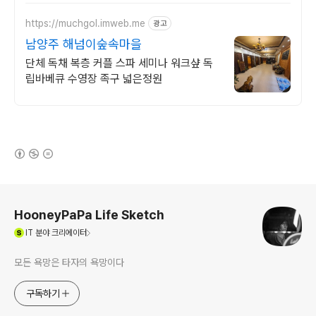
https://muchgol.imweb.me
광고
남양주 해넘이숲속마을
단체 독채 복층 커플 스파 세미나 워크샾 독
립바베큐 수영장 족구 넓은정원
(새창열림)
로그 정보
HooneyPaPa Life Sketch
(새창열림)
IT
분야 크리에이터
모든 욕망은 타자의 욕망이다
구독하기