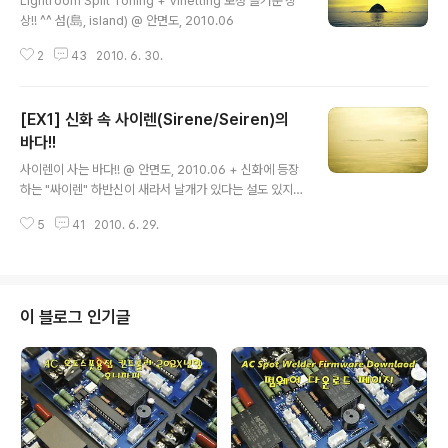
Lightroom Split Toning + Vinetting 보정 즐거운 상
없을 텐데 그게 힘드나 봅니다. 뭐 머지않은 미래에 가능하
상!! ^^ 섬(島, island) @ 안면도, 2010.06
겠지만 말이죠.. 그래서인지 EX1이 일환으로 수중에 들어
왔을 때는 GRD3의 미묘하게 부족한 퀄리티를 보충해줄
2
43
2010. 6. 30.
수 있는지에 대한 호기심이 제일 먼저였습니다. ☞ 특징,,,,
E..
[EX1] 신화 속 사이렌(Sirene/Seiren)의
바다!!
글 내용
사이렌이 사는 바다!! @ 안면도, 2010.06 + 신화에 등장
하는 "싸이렌" 하반신이 새라서 날개가 있다는 설도 있지
만, 인어라는 설이 더 강합니다. 스타벅스의 현재 로고의 주
5
41
2010. 6. 29.
인공이 사이렌을 나타내며, (참고로 스타벅스의 로고 변천
을 살펴보면 꽤 재미있습니다.) 싸이렌은 아름다운 노래로
뱃사람들의 혼을 쏙 빼놓아 배를 난파시킨다고 해서 "치명
적인 유혹"을 뜻하구요. 오늘날 경고의 의미로 쓰이는 사이
렌도 여기서 나온말이라고 합니다. 참고로 스타벅스의 스
이 블로그 인기글
타벅은 모비 딕(백경)의 부관의 이름을 땄구요. 항해를 잘
한다는 의미에서 베틀스타 갈락티카에서 나오는 파일럿 캐
티 색호프는 스타벅이라 불립니다. ^^;; 캐티 색호프는 24
시 8시즌에서 나쁜 짓(?)을 하다가 잭바우어에게 죽임을
당합니다. (이건 스포일러..