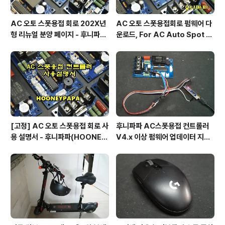
AC 오토 스폿용접 회로 202X년
AC 오토 스폿용접회로 펌웨어 다
형 리뉴얼 분양 페이지 - 후니파파
운로드, For AC Auto Spot W
^▽^)/
eldering Firmware Downlo
ad by 후니파파
[고정] AC 오토 스폿용접 회로 사
후니파파 AC스폿용접 컨트롤러
용 설명서 - 후니파파(HOONEY
V4.x 이상 펌웨어 업데이터 지그
PAPA)
제작 방법