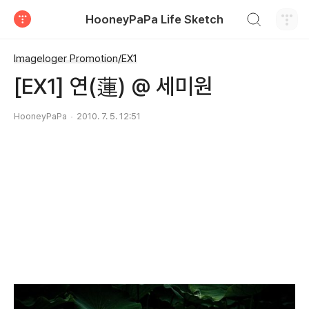
검색하기
HooneyPaPa Life Sketch
티스토리
Imageloger Promotion/EX1
[EX1] 연(蓮) @ 세미원
HooneyPaPa
2010. 7. 5. 12:51