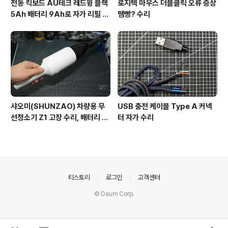
전동 킥보드 AU테크 레드윙 블랙
로지텍 마우스 더블클릭 오류 증상
5Ah 배터리 9Ah로 자가 리필 교
땜빵? 수리
체
샤오미(SHUNZAO) 차량용 무
USB 충전 케이블 Type A 커넥
선청소기 Z1 고장 수리, 배터리 리
터 자가 수리
필 - 난이도 상!! ㅎ
의안내
티스토리
로그인
고객센터
© Daum Corp.