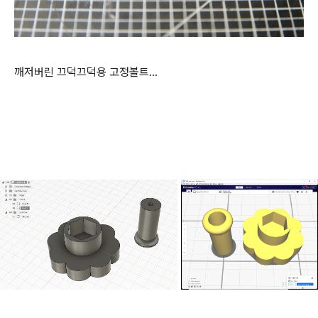
깨저버린 끄덕끄덕용 고정볼트...