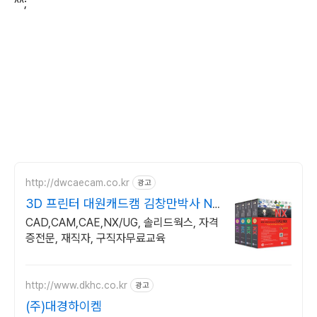
^^;
http://dwcaecam.co.kr
광고
3D 프린터 대원캐드캠 김창만박사 NX
총4권출판
CAD,CAM,CAE,NX/UG, 솔리드웍스, 자격
증전문, 재직자, 구직자무료교육
http://www.dkhc.co.kr
광고
(주)대경하이켐