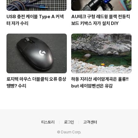
USB 충전 케이블 Type A 커넥
AU테크 구형 레드윙 블랙 전동킥
터 자가 수리
보드 키박스 자가 설치 DIY
로지텍 마우스 더블클릭 오류 증상
하동 지리산 세이암계곡은 훌륭!!
땜빵? 수리
but 세이암펜션은 유감
의안내
티스토리
로그인
고객센터
© Daum Corp.