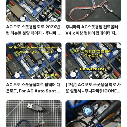
커터칼이 들어가는 모서리 부분에 상처가 나기..
AC 오토 스폿용접 회로 202X년
후니파파 AC스폿용접 컨트롤러
형 리뉴얼 분양 페이지 - 후니파파
V4.x 이상 펌웨어 업데이터 지그
^▽^)/
제작 방법
AC 오토 스폿용접회로 펌웨어 다
[고정] AC 오토 스폿용접 회로 사
운로드, For AC Auto Spot W
용 설명서 - 후니파파(HOONEY
eldering Firmware Downlo
PAPA)
ad by 후니파파