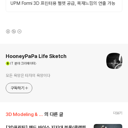
UPM Formi 3D 프린터용 펠렛 공급, 목재느낌의 연출 가능
(새창열림)
로그 정보
HooneyPaPa Life Sketch
(새창열림)
IT
분야 크리에이터
모든 욕망은 타자의 욕망이다
구독하기
더보기
3D Modeling & Printing
의 다른 글
[3D프린팅] 핸드 바이스 지지대 블록(클램핑