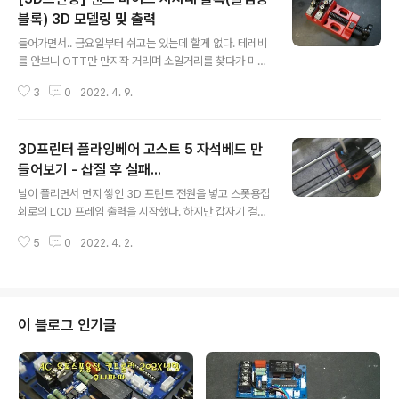
블록) 3D 모델링 및 출력
글 내용
들어가면서.. 금요일부터 쉬고는 있는데 할게 없다. 테레비
를 안보니 OTT만 만지작 거리며 소일거리를 찾다가 미니
바이스를 보고 아쉬웠던 점이 생각나 컴퓨터를 켰다. 비교
3
0
2022. 4. 9.
적 작은 공예품같은 걸 가공하는 용도인데 스폿회로 제작
시 그냥저냥 사용하고 있다. 1.95US $ 63% OFF|Mini
Clamp Drill Table Vise Diy Sculpture Craft Hand
3D프린터 플라잉베어 고스트 5 자석베드 만
Repair Tool Woodworking - Vise - AliExpress S
marter Shopping, Better Living! Aliexpress.com
들어보기 - 삽질 후 실패...
글 내용
www.aliexpress.com 1.65US $ 38% OFF|Clamp
날이 풀리면서 먼지 쌓인 3D 프린트 전원을 넣고 스폿용접
Table Bench Vise Tool | Jewelry Clamp Table B
회로의 LCD 프레임 출력을 시작했다. 하지만 갑자기 결과
ench Vis..
물이 스트링을 품기 시작하더니 출력 품질도 떨어지고 급
5
0
2022. 4. 2.
기야 노즐부분에 필라멘트가 새어나와 뭉쳐버리는 현상까
지 나왔다. 이거 제거하다가 온도센서를 끊어먹음.. ㅋ 다행
이 박스를 뒤져보니 여분의 노즐셋이 있어 교체후 증상이
사라졌다. 수동레벨링이라 조금 민감한 편이긴 하지만 레
벨링만 적절하게 들어맞으면 출력 품질은 좋은 편이다. 다
이 블로그 인기글
만 출력후 결과물을 제거하고 바로 이어 또 진행하고 싶은
데 이게 잘 안떼어진다. 플레이트가 식으면 잘 떨어지지만,
다시 플레이트를 가열하는데 소모되는 전력도 아깝고 시간
도 소모되니, 커터 칼로 조심스럽게 떼어내고 있는데 간혹