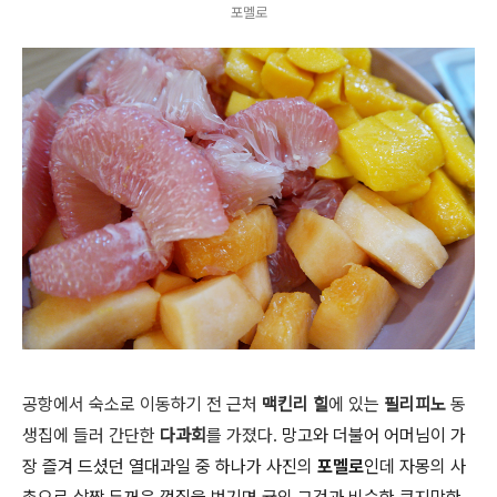
포멜로
공항에서 숙소로 이동하기 전 근처
맥킨리 힐
에 있는
필리피노
동
생집에 들러 간단한
다과회
를 가졌다.
망고와 더불어 어머님이 가
장 즐겨 드셨던 열대과일 중 하나가 사진의
포멜로
인데 자몽의 사