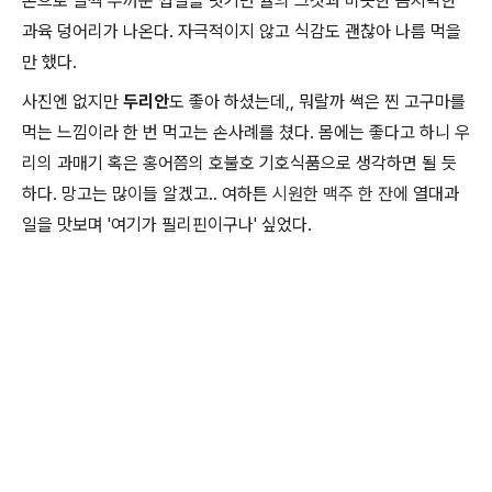
촌으로 살짝 두꺼운 껍질을 벗기면 귤의 그것과 비슷한 큼지막한
과육 덩어리가 나온다. 자극적이지 않고 식감도 괜찮아 나름 먹을
만 했다.
사진엔 없지만
두리안
도 좋아 하셨는데,, 뭐랄까 썩은 찐 고구마를
먹는 느낌이라 한 번 먹고는 손사례를 쳤다. 몸에는 좋다고 하니 우
리의 과매기 혹은 홍어쯤의 호불호 기호식품으로 생각하면 될 듯
하다. 망고는 많이들 알겠고.. 여하튼
시원한 맥주 한 잔에
열대과
일을 맛보며 '여기가 필리핀이구나' 싶었다.