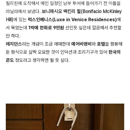
필리핀에 도착해서 메인 일정인 남부 투어에 들어가기 전
이틀을
마닐라에서 보냈다.
보니파시오 맥킨리 힐(Bonifacio McKinley
Hill)
에 있는
럭스인베니스(Luxe in Venice Residences)
에
서 묵었는데
1박에 한화로 9만원
선인듯 싶은데 깔끔해서 추천할
만 하다.
레지던스
라는 개념이 조금 애매한데
에어비앤비
와
호텔
을 짬봉해
둔 형식으로 살짝 오묘한 것이 인덕션과 조리기구가 있어
한국의
콘도
정도라고 생각하면 될 듯 싶다.