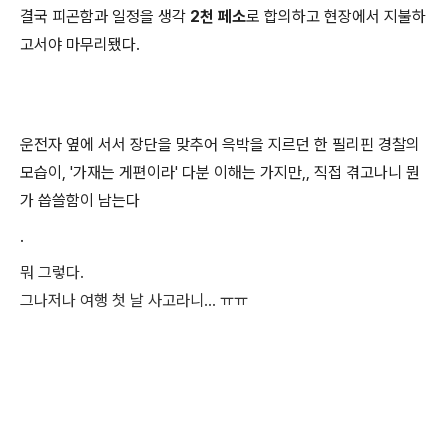
결국 피곤함과 일정을 생각
2천 페소
로 합의하고 현장에서 지불하
고서야 마무리됐다.
운전자 옆에 서서 장단을 맞추어 윽박을 지르던 한 필리핀 경찰의
모습이, '가재는 게편이라' 다분 이해는 가지만,, 직접 겪고나니 뭔
가 씁쓸함이 남는다
.
뭐 그렇다.
그나저나 여행 첫 날 사고라니... ㅠㅠ