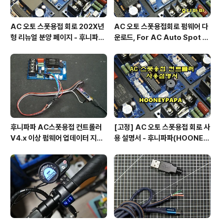
AC 오토 스폿용접 회로 202X년
AC 오토 스폿용접회로 펌웨어 다
형 리뉴얼 분양 페이지 - 후니파파
운로드, For AC Auto Spot W
^▽^)/
eldering Firmware Downlo
ad by 후니파파
후니파파 AC스폿용접 컨트롤러
[고정] AC 오토 스폿용접 회로 사
V4.x 이상 펌웨어 업데이터 지그
용 설명서 - 후니파파(HOONEY
제작 방법
PAPA)