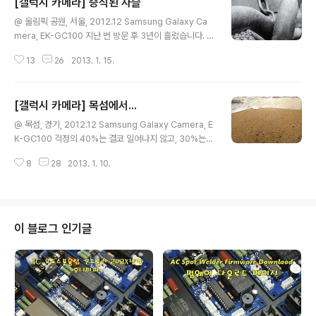
[갤럭시 카메라] 증식된 사슬
글 내용
@ 올림픽 공원, 서울, 2012.12 Samsung Galaxy Ca
mera, EK-GC100 지난 번 방문 후 3년이 흘렀습니다. 그
동안 증식하여 더 강하게 옥죄고 있는 듯 합니다.
13
26
2013. 1. 15.
[갤럭시 카메라] 목섬에서...
글 내용
@ 목섬, 경기, 2012.12 Samsung Galaxy Camera, E
K-GC100 걱정의 40%는 결코 일어나지 않고, 30%는
이미 벌어졌고, 22%는 아주 사소한 것이고, 4%는 바꿀
8
28
2013. 1. 10.
수 없고, 단지 남은 4%만이 우리가 대처할 수 있는 일에 대
한 걱정이다. 결국 우리가 하는 걱정의 96%는 쓸데없다.
어니 J. 젤린스키, 『느리게 사는 즐거움』중에서 + 걱정거
리 많으시죠~ 젤린스키 할아버지가 말하길 '우리가 하는
걱정이 다 쓸데없다!!' 하시네요. 공감하시면,,,, 500원!! +
이 블로그 인기글
실은 사진 속의 모래에 걱정거리 하나하나 써서 파도에 지
워보고 싶었지만,,, 날씨가 추워도 너~무 추워서 엄두를 못
내겠더라구요. 이렇게 된 거 뭐 같이 써봐요~ ^^*