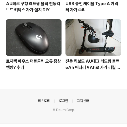
AU테크 구형 레드윙 블랙 전동킥
USB 충전 케이블 Type A 커넥
보드 키박스 자가 설치 DIY
터 자가 수리
로지텍 마우스 더블클릭 오류 증상
전동 킥보드 AU테크 레드윙 블랙
땜빵? 수리
5Ah 배터리 9Ah로 자가 리필 교
체
의안내
티스토리
로그인
고객센터
© Daum Corp.