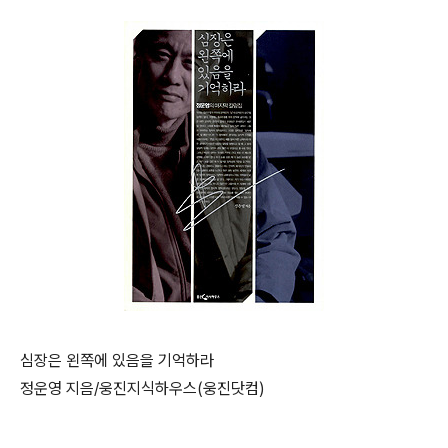
심장은 왼쪽에 있음을 기억하라
정운영 지음/웅진지식하우스(웅진닷컴)