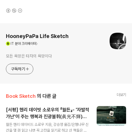
(새창열림)
로그 정보
HooneyPaPa Life Sketch
(새창열림)
IT
분야 크리에이터
모든 욕망은 타자의 욕망이다
구독하기
더보기
Book Sketch
의 다른 글
[서평] 헨리 데이빗 소로우의 『월든』- '자발적
가난'이 주는 행복과 진광불휘(眞光不輝)의
글 내용
교훈
월든 헨리 데이비드 소로우 지음, 강승영 옮김/은행나무 신
간을 몇 권 읽고 나면 꼭 고전을 읽기로 하고 산 책들은 책