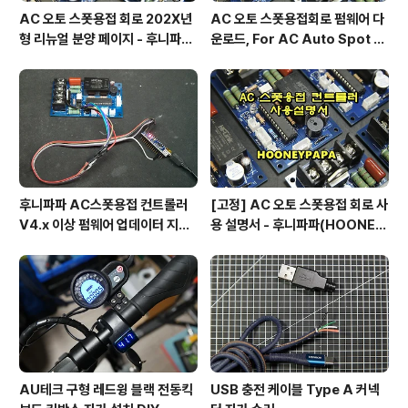
AC 오토 스폿용접 회로 202X년
AC 오토 스폿용접회로 펌웨어 다
형 리뉴얼 분양 페이지 - 후니파파
운로드, For AC Auto Spot W
^▽^)/
eldering Firmware Downlo
ad by 후니파파
후니파파 AC스폿용접 컨트롤러
[고정] AC 오토 스폿용접 회로 사
V4.x 이상 펌웨어 업데이터 지그
용 설명서 - 후니파파(HOONEY
제작 방법
PAPA)
AU테크 구형 레드윙 블랙 전동킥
USB 충전 케이블 Type A 커넥