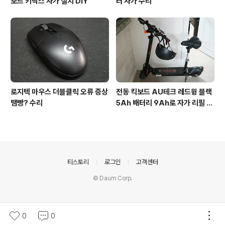
보드 키박스 자가 설치 DIY
터 자가 수리
로지텍 마우스 더블클릭 오류 증상
전동 킥보드 AU테크 레드윙 블랙
땜빵? 수리
5Ah 배터리 9Ah로 자가 리필 교
체
의안내
티스토리
로그인
고객센터
© Daum Corp.
0
0