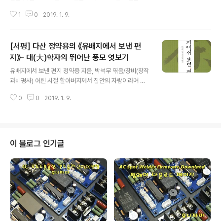
장에 그대로 먼지만 쌓여가고 있는 걸 보다가 미안한 마음
1
0
2019. 1. 9.
에 집어든 책이지만 읽으면서 역시 고전읽기란 녹녹치 않
음을 다시 한 번 느꼈습니다. 생태문학의 고전으로 평가받
으며 '19세기 경전'으로 칭송되고 있는 이 책 『월든』은 콩
[서평] 다산 정약용의 《유배지에서 보낸 편
코드 주변의 '월든' 호숫가에 오두막집을 짓고 최소한의 간
소한 생활을 하면서 필요한 만큼의 땅을 갈아 호밀과 옥수
지》- 대(大)학자의 뛰어난 풍모 엿보기
글 내용
수를 키우며 남는 시간엔 호수 주변의 동식물을 관찰하거
유배지에서 보낸 편지 정약용 지음, 박석무 엮음/창비(창작
나 독서와 명상 등을 즐기며 시간을 보냈던 헨리 데이빗 소
과비평사) 어린 시절 할아버지께서 집안의 자랑이라며 귀
로우(Henry David Thoreou, 1817~1862)가 그의 경
가 닳도록 말씀하셨던 분이 다산 선생님입니다. 사족일 수
험을 기록한 책입니다. 그가 살았던 시대를 보아 지구 반대
0
0
2019. 1. 9.
있겠는데 할아버지 얘기를 조금만 더 하자면, 일본 유학 -
편의 한국은 조선이..
대학에 다녔는지는 정확하지 않으나 - 까지 다녀오신 후 지
리산 산골에 손수 집을 짓고 한평생을 책에 빠져 보내셨습
니다. 텃밭 수준의 농사를 제외한 생계를 위한 노력을 오롯
이 책을 읽고 쓰고 공부하는데 시간을 쏟아부었습니다. 당
이 블로그 인기글
연히 당신의 2세에 대한 뒷바라지는 전무했고 그것은 고스
란히 자식들에게 한(恨)으로 남게 되었습니다. 할아버지께
서 돌아가시자 직접 쓰셨던 책들을 포함한 책과 유품을 대
부분 태워 버렸는데 거기에는 그러한 한풀이의 이유였으리
라 짐작하고도 남습니다. 그 당시 어린 ..