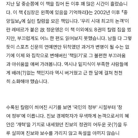
지난 달 중순쯤에 이 책을 집어 든 이후 꽤 많은 시간이 흘렀습니
다. 이 책 《심장은 왼쪽에 있음을 기억하라》는 2002년 이후 『중
앙일보』에 실린 칼럼을 모은 책입니다. '우리 시대 최고의 논객'이
란 레테르가 붙은 故 정운영은 이 책 이외에도 8권의 칼럼 집을 썼
지만, 부끄럽게도 어느 한 편도 읽어보지 못했습니다. 남들 다 그렇
듯이 스포츠 신문의 연예면만 뒤척였던 과거가 변명이 될 수는 없
기에 이제 와 집착으로 변해버린 '책읽기'로 그 불편한 부끄러움
과 아쉬움을 애써 가려봅니다. 역시나 밑지식이 부족한 사람들에
게 배려(?)없는 책인지라 역시 버거웠고 근 한 달에 걸쳐 천천
히 소화해야 했습니다.
수록된 칼럼이 씌여진 시기를 보면 '국민의 정부' 시절부터 '참
여 정부'에 이릅니다. 진보 경제학자가 무색하게 논객으로서의 혜
안은 '개혁'을 기치로 내세웠던 진보의 정권의 어두운 곳(?)을 두
루 살피며 진보와 보수를 가리지 않고 독설을 아끼지 않습니