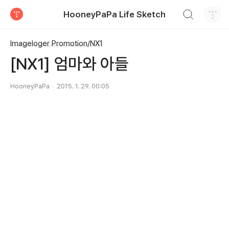
검색하기
HooneyPaPa Life Sketch
티스토리
Imageloger Promotion/NX1
[NX1] 엄마와 아들
HooneyPaPa
2015. 1. 29. 00:05