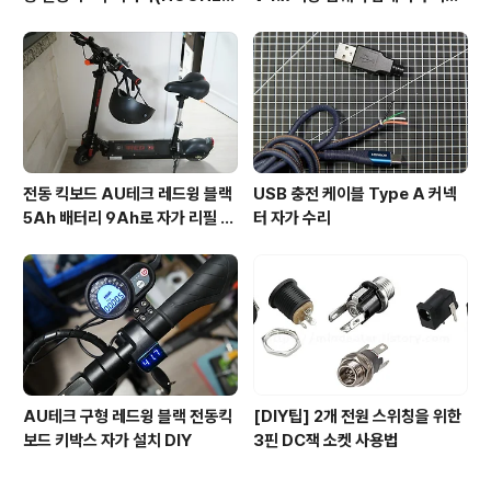
PAPA)
제작 방법
전동 킥보드 AU테크 레드윙 블랙
USB 충전 케이블 Type A 커넥
5Ah 배터리 9Ah로 자가 리필 교
터 자가 수리
체
AU테크 구형 레드윙 블랙 전동킥
[DIY팁] 2개 전원 스위칭을 위한
보드 키박스 자가 설치 DIY
3핀 DC잭 소켓 사용법