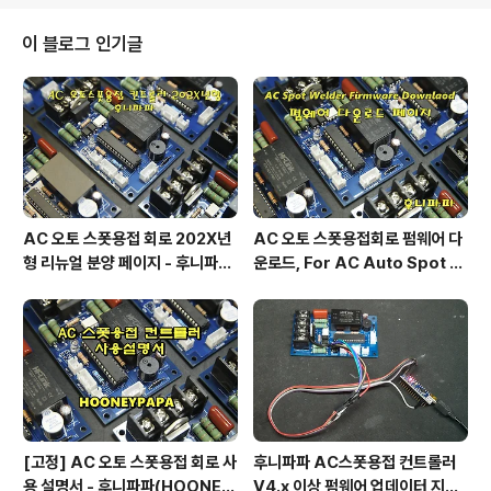
이 블로그 인기글
AC 오토 스폿용접 회로 202X년
AC 오토 스폿용접회로 펌웨어 다
형 리뉴얼 분양 페이지 - 후니파파
운로드, For AC Auto Spot W
^▽^)/
eldering Firmware Downlo
ad by 후니파파
[고정] AC 오토 스폿용접 회로 사
후니파파 AC스폿용접 컨트롤러
용 설명서 - 후니파파(HOONEY
V4.x 이상 펌웨어 업데이터 지그