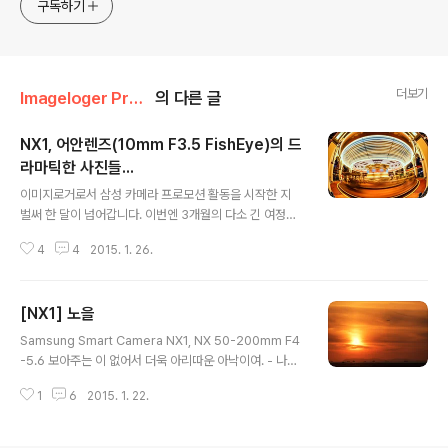
구독하기
더보기
Imageloger Promotion/NX1
의 다른 글
NX1, 어안렌즈(10mm F3.5 FishEye)의 드
라마틱한 사진들...
글 내용
이미지로거로서 삼성 카메라 프로모션 활동을 시작한 지
벌써 한 달이 넘어갑니다. 이번엔 3개월의 다소 긴 여정이
라 중간 정리차원에서 그 동안 NX1으로 사진을 담으면서
4
4
2015. 1. 26.
느꼈던 점을 정리하고 뒷얘기를 가볍게 하고 넘어가고자
합니다. 어차피 카메라에 대한 기술적인 부분은 전문 리뷰
어보다 깊지 않으니,, 단지 평소 사진을 담는 스타일에서 N
[NX1] 노을
X1이 어떤 변화를 가져다주었는지에 살짝만 예기하고, 어
글 내용
안렌즈 (NX 10mm F3.5 FishEye)로 담은 사진만 추려
Samsung Smart Camera NX1, NX 50-200mm F4
서 얘기하는 개념으로 보시면 될 것 같습니다. 서두에 언급
-5.6 보아주는 이 없어서 더욱 아리따운 아낙이여. - 나태
했지만, NX1을 사용해서 사진을 담은지가 한 달이 훌쩍 넘
주 -
었습니다. 시간이 지나면서 기능들이 손에 익어 장점들이
1
6
2015. 1. 22.
가물가물합니다. 원래 개선된 점은 점차 당연시되고 나쁜
점만 머릿속에 남는 법이죠...