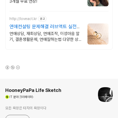
3개월 무료 연장!
http://loveact.kr
광고
연애컨설팅 문제해결 러브액트 실전경
험이 가장 많은 업체
연애상담, 재회상담, 연애조작, 이성마음 알
기, 결혼생활문제, 연애잘하는법 다양한 상황
처리가능업체, 현실적으로 도움이 되는 상담,
일단 문의부탁드립니다.
(새창열림)
로그 정보
HooneyPaPa Life Sketch
(새창열림)
IT
분야 크리에이터
모든 욕망은 타자의 욕망이다