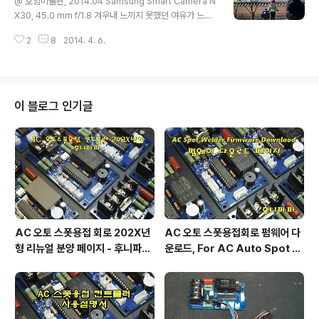
@ 호암미술관, 2014.04 Samsung Smart Camera N
X30, 45.0 mm f/1.8 겨우내 느끼지 못했던 여유가 느껴
집니다. 봄이라지 아마...
2
8
2014. 4. 6.
이 블로그 인기글
AC 오토 스폿용접 회로 202X년
AC 오토 스폿용접회로 펌웨어 다
형 리뉴얼 분양 페이지 - 후니파파
운로드, For AC Auto Spot W
^▽^)/
eldering Firmware Downlo
ad by 후니파파