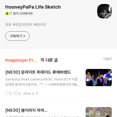
HooneyPaPa Life Sketch
(새창열림)
IT
분야 크리에이터
모든 욕망은 타자의 욕망이다
구독하기
더보기
Imageloger Promotion/NX30
의 다른 글
[NX30] 문라이트 퍼레이드 @에버랜드
글 내용
Samsung Smart Camera NX30, 16mm f/2.4 이걸
도대체 몇 번이나 본거야... ^^;; + 스마트회원권이라 4월
부턴 주말엔 입장이 안 되네요. 그동안 집 앞 놀이터로 신
2
6
2014. 4. 7.
나게 놀았는데 말이죠. 이제 주말에 후니랑 에버랜드 나들
이를 못 한다고 생각하니,,, 아쉽고 신나다고 할까요..
[NX30] 봄이라지 아마...
글 내용