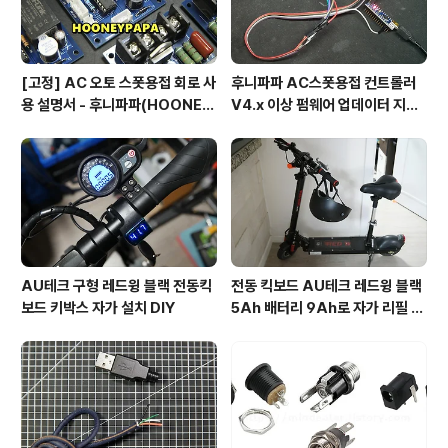
[고정] AC 오토 스폿용접 회로 사
후니파파 AC스폿용접 컨트롤러
용 설명서 - 후니파파(HOONEY
V4.x 이상 펌웨어 업데이터 지그
PAPA)
제작 방법
AU테크 구형 레드윙 블랙 전동킥
전동 킥보드 AU테크 레드윙 블랙
보드 키박스 자가 설치 DIY
5Ah 배터리 9Ah로 자가 리필 교
체