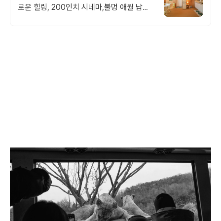
로운 힐링, 200인치 시네마,불멍 애월 납읍
리 돌담길 속 아지트. 온돌방, 불멍 바베큐,
호텔침구 갖춘 대가족 펜션