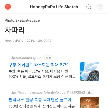
검색하기
HooneyPaPa Life Sketch
티스토리
Photo Sketch/-scape
사파리
HooneyPaPa
2014. 1. 20. 09:10
http://m.coupang.com
광고
쿠팡 에버랜드 와우회원 최대 87% 할
인
쿠팡, 빠른 예약, 당일 사용, 미사용 티켓
100% 환불, 골드박스 최저가 보장 신규 와
우회원 최대 2만3천원 쿠폰팩+5% 추가적립
혜택! 여행도 이제 쿠팡에서!
https://map.naver.com/p/entry/place/1192292862
광고
편백나무 힐링 복층 독채펜션 골프여행
최적! 곽지해변근처
150평 잔디정원 독채! 반려견도 아이도 자유