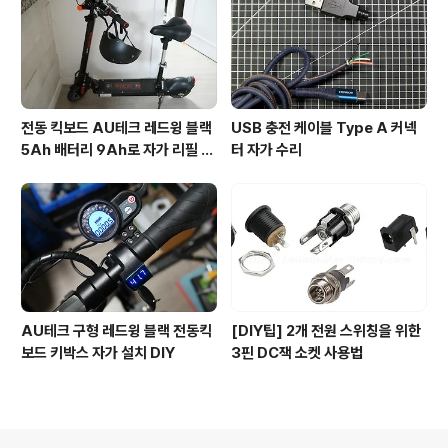
전동 킥보드 AU테크 레드윙 블랙
USB 충전 케이블 Type A 커넥
5Ah 배터리 9Ah로 자가 리필 교
터 자가 수리
체
AU테크 구형 레드윙 블랙 전동킥
[DIY팁] 2개 전원 스위칭을 위한
보드 키박스 자가 설치 DIY
3핀 DC잭 소켓 사용법