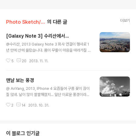
더보기
Photo Sketch/-scape
의 다른 글
[Galaxy Note 3] 수리산에서...
글 내용
@수리산, 2013 Galaxy Note 3 회사 연걸이 행사로 1
년 만에 산에 올랐습니다. 몸이 무릎이 마음을 따라가질 못
했던 하루입니다. Orz. 풍경은 뭐.... 21세기 경기도의 모습
5
20
2013. 11. 11.
입니다. 산본쯤 같은데... + 첫 번째 파노라마 사진은 클릭
하면 커진다고 하네요...
맨날 보는 풍경
글 내용
@ AnYang, 2013, IPhone 4 요즘들어 구름 꽃이 끊이
질 않네. 날이 많이 쌀쌀해졌지... 일단 이로운 풍경이라고
해두자......
2
14
2013. 10. 31.
이 블로그 인기글