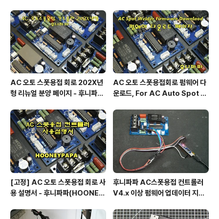
AC 오토 스폿용접 회로 202X년
AC 오토 스폿용접회로 펌웨어 다
형 리뉴얼 분양 페이지 - 후니파파
운로드, For AC Auto Spot W
^▽^)/
eldering Firmware Downlo
ad by 후니파파
[고정] AC 오토 스폿용접 회로 사
후니파파 AC스폿용접 컨트롤러
용 설명서 - 후니파파(HOONEY
V4.x 이상 펌웨어 업데이터 지그
PAPA)
제작 방법