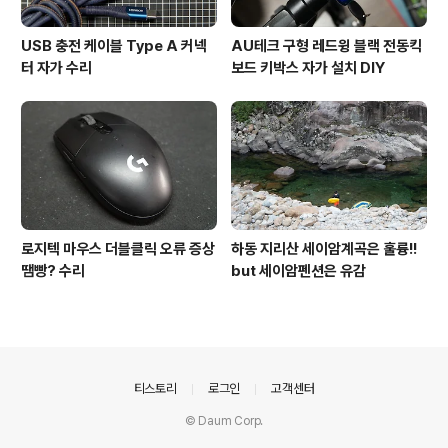
USB 충전 케이블 Type A 커넥
AU테크 구형 레드윙 블랙 전동킥
터 자가 수리
보드 키박스 자가 설치 DIY
로지텍 마우스 더블클릭 오류 증상
하동 지리산 세이암계곡은 훌륭!!
땜빵? 수리
but 세이암펜션은 유감
의안내
티스토리
로그인
고객센터
© Daum Corp.