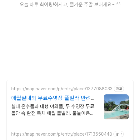
오늘 하루 화이팅!하시고, 즐거운 주말 보내세요~ ^^
https://map.naver.com/p/entry/place/1377088033
광고
애월실내외 무료수영장 풀빌라 반려견
동반 이국적 감성숙소
실내 온수풀과 대형 야외풀, 두 수영장 무료.
돌담 속 완전 독채 애월 풀빌라. 물놀이용품
완비, 아이도 반려견도 환영. 이국적 감성에
불멍과 파티까지 즐겨요.
https://map.naver.com/p/entry/place/1713550448
광고