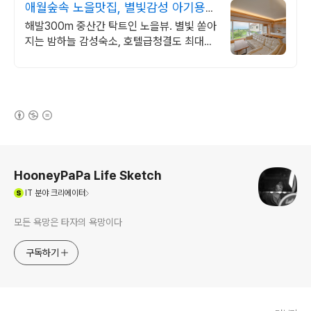
애월숲속 노을맛집, 별빛감성 아기용품
완벽구비, 대가족
해발300m 중산간 탁트인 노을뷰. 별빛 쏟아
지는 밤하늘 감성숙소, 호텔급청결도 최대
14인 복층 독채, 5개의 침대와 넓은 다이닝
룸으로 프라이빗한 대가족 여행
(새창열림)
로그 정보
HooneyPaPa Life Sketch
(새창열림)
IT
분야 크리에이터
모든 욕망은 타자의 욕망이다
구독하기