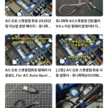
AC 오토 스폿용접 회로 202X년
후니파파 AC스폿용접 컨트롤러
형 리뉴얼 분양 페이지 - 후니파파
V4.x 이상 펌웨어 업데이터 지그
^▽^)/
제작 방법
AC 오토 스폿용접회로 펌웨어 다
[고정] AC 오토 스폿용접 회로 사
운로드, For AC Auto Spot W
용 설명서 - 후니파파(HOONEY
eldering Firmware Downlo
PAPA)
ad by 후니파파