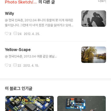
더보기
Photo Sketch/-scape
의 다른 글
Willy
글 내용
@ 한국 민속촌, 2012.04 후니의 등쌀에 못 이겨 데려온
윌리입니다. 그런데 이 녀석 점점 기운을 잃어가고 있네
요... 신선한 헬륨가스가 필요합니다. + 이 녀석들의 이야기
3
24
2012. 4. 25.
가 궁금하신 분께 「더 코브」라는 영화 일시청을 권합니다.
Yellow-Scape
글 내용
@ 한국민속촌, 2012.04 여름 같은 봄날...
2
22
2012. 4. 15.
이 블로그 인기글