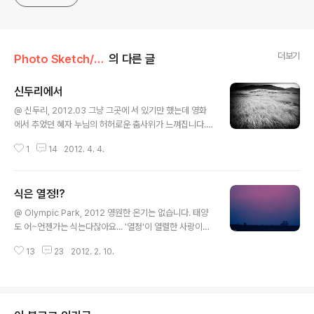
더보기
Photo Sketch/-scape
의 다른 글
신두리에서
글 내용
@ 신두리, 2012.03 그냥 그곳에 서 있기만 했는데 영화
에서 추었던 혜자 누님의 허허로운 춤사위가 느껴집니다.
그 기운 오롯이 카메라에 담아내고 싶었지만,,, 결국 제 욕
1
14
2012. 4. 4.
심이었나 봅니다. 차라리 어쭙잖은 사진 찍겠다고 연신 눌
러대던 셔터질를 멈추고 누님의 춤사위 묻어난 바람이나
더 만끽할 걸 그랬습니다. 컷수를 더 줄여야 겠습니다.
식은 열정!?
글 내용
@ Olympic Park, 2012 영원한 온기는 없습니다. 태양
도 어~언젠가는 식는다잖아요... '열정'이 열렬한 사랑이라
'온기'에 속합니다. 그래서 열정은 초반에 영원할 듯 불타올
13
23
2012. 2. 10.
랐다가도 금세 사그라듭니다. 한두 번에 헤어나기 힘들어
질 정도로 빠져드는 중독과는 구분되어야합니다. '열정이
식었어~' 오늘 가만히 카메라를 들여다보다가 내뱉은 혼잣
말입니다. 사실 그런 자조 섞인 말은 허세임을 압니다. 단지
카메라 들쳐메고 뛰쳐나갈 자유와 시간이 부족한 현실에