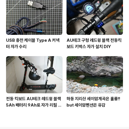
ad by 후니파파
USB 충전 케이블 Type A 커넥
AU테크 구형 레드윙 블랙 전동킥
터 자가 수리
보드 키박스 자가 설치 DIY
전동 킥보드 AU테크 레드윙 블랙
하동 지리산 세이암계곡은 훌륭!!
5Ah 배터리 9Ah로 자가 리필 교
but 세이암펜션은 유감
체