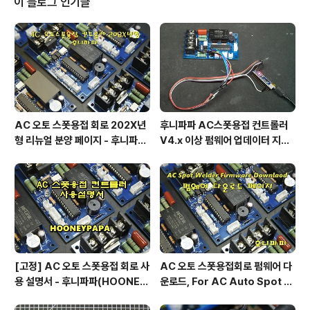
이 블로그 인기글
대한 투정임을요.. 그러니 열정이 식었다는 말은 다 '뻥'입
니다. 어쩌면 이렇게 말하는 것도 허세일지도 모르겠군요. .
. . 그러한 느낌으로 사진 한 장을 붙잡고 라이트룸으로 색
조 보정을 해봤습니다. 열정을 붉은색으로 표현하고 냉기
에 잠식당해 아..
AC 오토 스폿용접 회로 202X년
후니파파 AC스폿용접 컨트롤러
형 리뉴얼 분양 페이지 - 후니파파
V4.x 이상 펌웨어 업데이터 지그
^▽^)/
제작 방법
[고정] AC 오토 스폿용접 회로 사
AC 오토 스폿용접회로 펌웨어 다
용 설명서 - 후니파파(HOONEY
운로드, For AC Auto Spot W
PAPA)
eldering Firmware Downlo