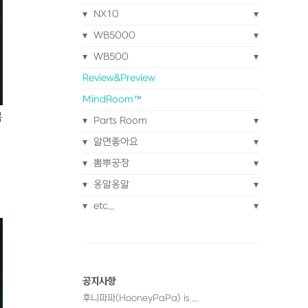
NX10
WB5000
WB500
Review&Preview
MindRoom™
몸
Parts Room
알면좋아요
뽐뿌공장
옹알옹알
etc...
공지사항
후니파파(HooneyPaPa) is ...