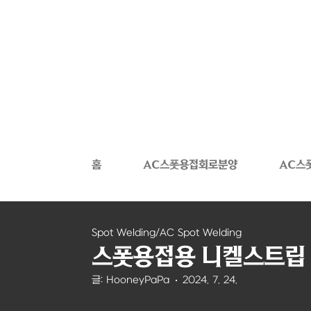
본문 바로가기
홈
AC스폿용접회로분양
AC스
Spot Welding/AC Spot Welding
스폿용접용 니켈스트립 라
글: HooneyPaPa
2024. 7. 24.