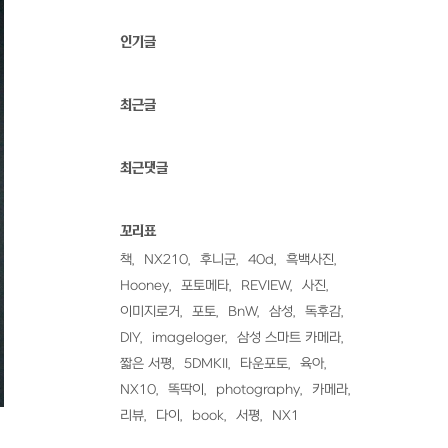
인기글
최근글
최근댓글
꼬리표
책
NX210
후니군
40d
흑백사진
Hooney
포토메타
REVIEW
사진
이미지로거
포토
BnW
삼성
독후감
DIY
imageloger
삼성 스마트 카메라
짧은 서평
5DMKII
타운포토
육아
NX10
똑딱이
photography
카메라
리뷰
다이
book
서평
NX1