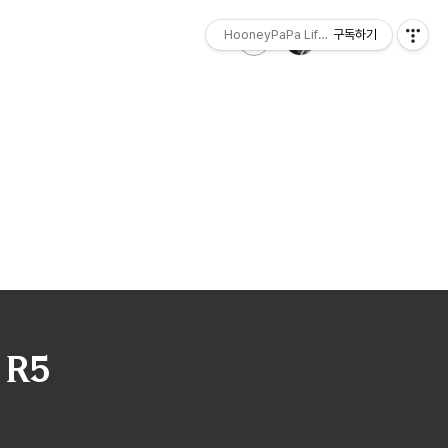
HooneyPaPa Life Sketch
구독하기
 R5