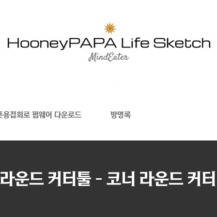
폿용접회로 펌웨어 다운로드
방명록
운드 커터툴 - 코너 라운드 커터