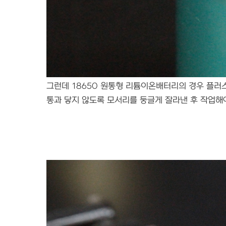
그런데 18650 원통형 리튬이온배터리의 경우 플러
통과 닿지 않도록 모서리를 둥글게 잘라낸 후 작업해