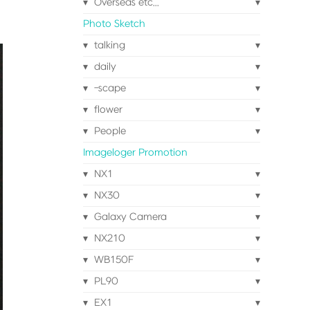
Overseas etc...
Photo Sketch
talking
daily
-scape
flower
People
Imageloger Promotion
NX1
NX30
Galaxy Camera
NX210
WB150F
PL90
EX1