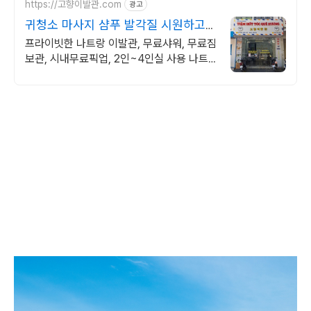
https://고향이발관.com
광고
귀청소 마사지 샴푸 발각질 시원하고
만족도 높은 이발관
프라이빗한 나트랑 이발관, 무료샤워, 무료짐
보관, 시내무료픽업, 2인~4인실 사용 나트
랑에서 가장 프라이빗한 이발소