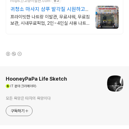
https://고향이발관.com
광고
귀청소 마사지 샴푸 발각질 시원하고
만족도 높은 이발관
프라이빗한 나트랑 이발관, 무료샤워, 무료짐
보관, 시내무료픽업, 2인~4인실 사용 나트
랑에서 가장 프라이빗한 이발소
(새창열림)
로그 정보
HooneyPaPa Life Sketch
(새창열림)
IT
분야 크리에이터
모든 욕망은 타자의 욕망이다
구독하기