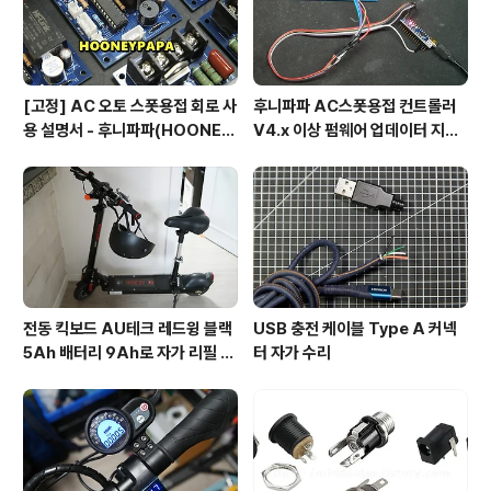
[고정] AC 오토 스폿용접 회로 사
후니파파 AC스폿용접 컨트롤러
용 설명서 - 후니파파(HOONEY
V4.x 이상 펌웨어 업데이터 지그
PAPA)
제작 방법
전동 킥보드 AU테크 레드윙 블랙
USB 충전 케이블 Type A 커넥
5Ah 배터리 9Ah로 자가 리필 교
터 자가 수리
체