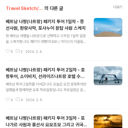
더보기
Travel Sketch/Vietnam
의 다른 글
베트남 나짱(나트랑) 패키지 투어 1일차 - 쯩
선사원, 판랑사막, 포사누이 참탑 사원 스케치
글 내용
첫 베트남 여행을 나트랑으로 선택하고 시작된 1일차 일정
을 스케치합니다. 패키지 여행이다보니 가이드의 이끌림에
주로 유명세가 있는 곳을 주로 다녔습니다. 자유여행에 비
5
2
2024. 2. 4.
해 가성비가 떨어지고 수동적인 여행이라 아쉬움이 많이
남지만, 특별하게 신경 쓸일 없어 편하고 베트남에 대한 자
세한 이야기와 현지 모습을 눈에 새긴것에 만족하며 또래
베트남 나짱(나트랑) 패키지 투어 2일차 - 호
보다 많이 느린 아이 둘째와 중2병 말기의 큰 애에게 새로
운 세상을 보여준 것에 의미를 둡니다. 3박5일 투어이고
핑투어, 소이비치, 선라이즈나트랑 호텔 수영
글 내용
현지 일정은 3일입니다. 저녁에 출발 깜라인 공항에 도착
장, 야시장 스케치
베트남 투어 2일차를 이어갑니다. 오늘은 오전 호핑투어만
가이드와 조우하고 숙소로 이동 체크인하면 자정을 넘깁니
일행들과 함께하면 오후 자유일정입니다. 자유일정은 호텔
다. 베트남 여행중 묶을 숙소인 선라이즈 비치 호텔(Sunri
수영장을 잠시 이용하고 대부분 쇼핑하는데 시간을 보내게
se Beach NahTran)에 도착하니 가이드가 미리 체크인
4
4
2024. 2. 9.
됩니다. 아침 호텔에서 보이는 풍경입니다. 왼편으로 멀리
을 끝내고 유명한 샌드위치 반미 ..
빈펄섬이 보입니다. 유원지가 있는듯 한데 이번 여정에는
없는 곳이라 이렇게 멀리서 쳐다만 봅니다. 역시 선라이즈
베트남 나짱(나트랑) 패키지 투어 3일차 - 포
호텔 조식코너 사진은 없습니다. 뷔페식이고 제법 먹을만
한 것들이 많은데 돌아와서 사진이 없어 후회를....ㅎ 15분
나가르 사원과 롱선사 요모조모 그리고 귀국...
글 내용