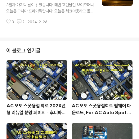
남짓 버스로 선착장으로 이동합니다. 선착장엔 액티비티용
3일차 마지막 날이 밝았습니다. 매번 흐린날만 보여주더니
보트?들이 즐비합니다. 몇 개의 섬을 지나서.. 호핑투어 장
오늘은 그나마 드라마틱합니다. 오늘은 체크아웃하고 돌아
소로 이동합니다. 배가 근접하자.. 스텝들이 춤을 추네요...
가는 날인데....응!? 대충 포나가르 사원과 롱선사 등 시내에
다이빙도 하고... 일단 즐겁게 시작해봅니다. 배위에 승차해
3
2
2024. 2. 26.
근접한 관광지 투어와 쇼핑등을 하고 늦은 밤 비행기를 타
자리를 잡고 않습니다...
고 인천으로 돌아가는 일정으로,, 아쉽고 육체적으로 피로
를 예약한 날입니다. 포나가르 사원 매표소입니다. 입구를
들어서자 오른편으로 오래된 나무가 보이고 첨탑이 제법
멋드러지게 배경으로 보여 인증샷을 담으려고 사람들이 북
이 블로그 인기글
적입니다. 가이드에게 가족사진을 부탁하고 꼭대기로 올라
갑니다. 첨탑이 있는 꼭대기까지 오르니 부채춤을 추는 여
인들이 보입니다. 잠깐 구경하고... 여기 어딘가에 포나가르
여신관련된 모형이 있을텐데 뭔가 의욕이 생기질 않아 앉
아 쉽니다. 정문과 왼편으로 인증샹을 ..
AC 오토 스폿용접 회로 202X년
AC 오토 스폿용접회로 펌웨어 다
형 리뉴얼 분양 페이지 - 후니파파
운로드, For AC Auto Spot W
^▽^)/
eldering Firmware Downlo
ad by 후니파파