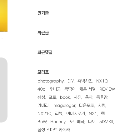
인기글
최근글
..
최근댓글
꼬리표
photography
DIY
흑백사진
NX10
40d
후니군
똑딱이
짧은 서평
REVIEW
삼성
포토
book
사진
육아
독후감
카메라
imageloger
타운포토
서평
NX210
리뷰
이미지로거
NX1
책
BnW
Hooney
포토메타
다이
5DMKII
삼성 스마트 카메라