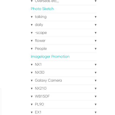
Overseas etc...
Photo Sketch
talking
daily
-scape
flower
People
Imageloger Promotion
NX1
NX30
Galaxy Camera
NX210
WB150F
PL90
EX1