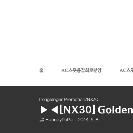
본문 바로가기
홈
AC스폿용접회로분양
AC스
Imageloger Promotion/NX30
▶◀[NX30] Golden
글: HooneyPaPa
2014. 5. 8.