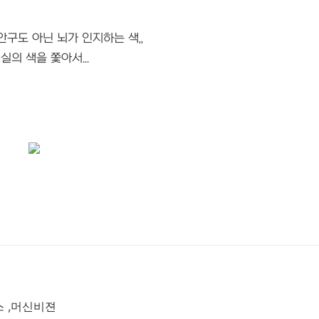
안구도 아닌 뇌가 인지하는 색,,
실의 색을 쫓아서...
커스 ,머신비젼