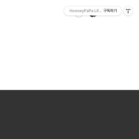
HooneyPaPa Life Sketch
구독하기