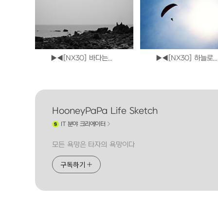
▶◀[NX30] 바다는...
▶◀[NX30] 하늘로...
HooneyPaPa Life Sketch
IT
분야 크리에이터
모든 욕망은 타자의 욕망이다
구독하기