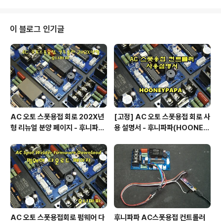
이 블로그 인기글
AC 오토 스폿용접 회로 202X년
[고정] AC 오토 스폿용접 회로 사
형 리뉴얼 분양 페이지 - 후니파파
용 설명서 - 후니파파(HOONEY
^▽^)/
PAPA)
AC 오토 스폿용접회로 펌웨어 다
후니파파 AC스폿용접 컨트롤러