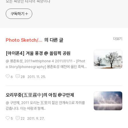
모든 욕망은 타자의 욕망이다
구독하기
더보기
Photo Sketch/-scape
의 다른 글
[아이폰4] 겨울 풍경 @ 올림픽 공원
글 내용
@ 몽촌토성, 2011withiphone 4 2011/01/11 - [Phot
o Story/iphoneography] 몽촌토성 예전에 올린 흑백
사진을 다시 컬러로 바꿔서 모바일 사진공모전에 응모합니
6
28
2011. 11. 25.
다. ^^*
오리무중(五里霧中)의 아침 @구만제
글 내용
@ 구만제, 2011 오리는 五里의 짙은 안개속으로 자취를
감춥니다. 이는 바람과 함께..
5
22
2011. 9. 27.