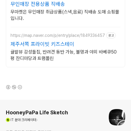
무인매장 전용상품 직배송
무마켓은 무인매장 취급상품(스낵,음료) 직배송 도매 쇼핑몰
입니다.
https://map.naver.com/p/entry/place/1849336457
광고
제주서쪽 프라이빗 키즈스테이
귤밭뷰 감성돌집, 반려견 동반 가능, 불멍과 야외 바베큐50
평 잔디마당과 트램폴린
(새창열림)
로그 정보
HooneyPaPa Life Sketch
(새창열림)
IT
분야 크리에이터