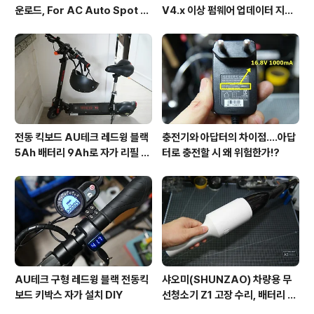
운로드, For AC Auto Spot W
V4.x 이상 펌웨어 업데이터 지그
eldering Firmware Downlo
제작 방법
ad by 후니파파
전동 킥보드 AU테크 레드윙 블랙
충전기와 아답터의 차이점....아답
5Ah 배터리 9Ah로 자가 리필 교
터로 충전할 시 왜 위험한가!?
체
AU테크 구형 레드윙 블랙 전동킥
샤오미(SHUNZAO) 차량용 무
보드 키박스 자가 설치 DIY
선청소기 Z1 고장 수리, 배터리 리
필 - 난이도 상!! ㅎ