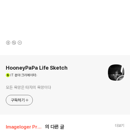
(새창열림)
로그 정보
HooneyPaPa Life Sketch
(새창열림)
IT
분야 크리에이터
모든 욕망은 타자의 욕망이다
구독하기
더보기
Imageloger Promotion/PL90
의 다른 글