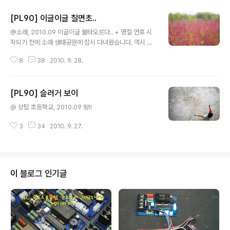
[PL90] 이글이글 칠면초..
글 내용
@소래, 2010.09 이글이글 불타오르다.. + 명절 연휴 시
작되기 전에 소래 생태공원에 잠시 다녀왔습니다. 역시 여
전히 좋더군요...이곳은.. 참,,모자는 필수입니다. 얼굴이 익
8
38
2010. 9. 28.
습니다. ^^;;
[PL90] 슬러거 보이
글 내용
@ 상탑 초등학교, 2010.09 땅!!
3
34
2010. 9. 27.
이 블로그 인기글