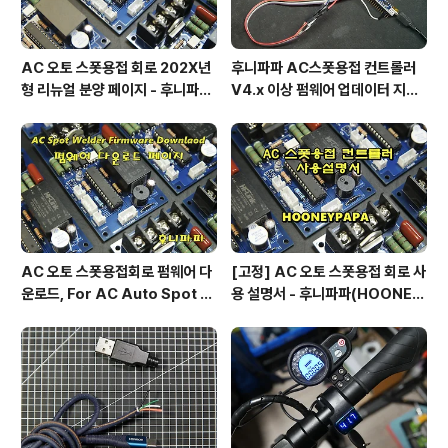
AC 오토 스폿용접 회로 202X년
후니파파 AC스폿용접 컨트롤러
형 리뉴얼 분양 페이지 - 후니파파
V4.x 이상 펌웨어 업데이터 지그
^▽^)/
제작 방법
AC 오토 스폿용접회로 펌웨어 다
[고정] AC 오토 스폿용접 회로 사
운로드, For AC Auto Spot W
용 설명서 - 후니파파(HOONEY
eldering Firmware Downlo
PAPA)
ad by 후니파파