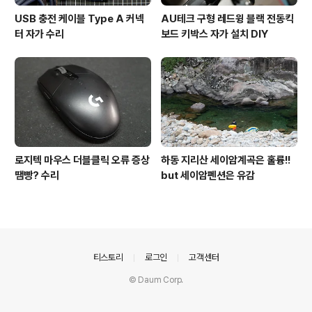
USB 충전 케이블 Type A 커넥
AU테크 구형 레드윙 블랙 전동킥
터 자가 수리
보드 키박스 자가 설치 DIY
로지텍 마우스 더블클릭 오류 증상
하동 지리산 세이암계곡은 훌륭!!
땜빵? 수리
but 세이암펜션은 유감
의안내
티스토리
로그인
고객센터
© Daum Corp.