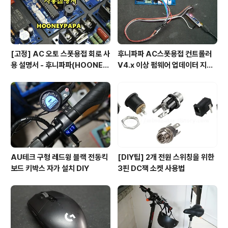
[고정] AC 오토 스폿용접 회로 사
후니파파 AC스폿용접 컨트롤러
용 설명서 - 후니파파(HOONEY
V4.x 이상 펌웨어 업데이터 지그
PAPA)
제작 방법
AU테크 구형 레드윙 블랙 전동킥
[DIY팁] 2개 전원 스위칭을 위한
보드 키박스 자가 설치 DIY
3핀 DC잭 소켓 사용법