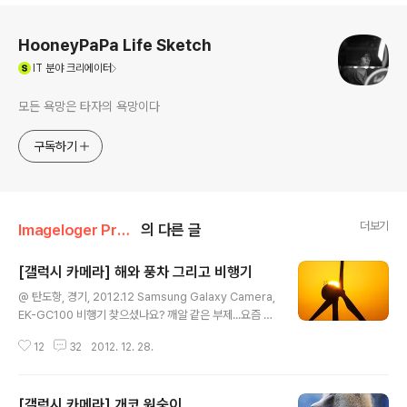
로그 정보
HooneyPaPa Life Sketch
(새창열림)
IT
분야 크리에이터
모든 욕망은 타자의 욕망이다
구독하기
더보기
Imageloger Promotion/Galaxy Camera
의 다른 글
[갤럭시 카메라] 해와 풍차 그리고 비행기
글 내용
@ 탄도항, 경기, 2012.12 Samsung Galaxy Camera,
EK-GC100 비행기 찾으셨나요? 깨알 같은 부제...요즘 이
런 사진 재미있네요.. 저 비행기 안에서 우아하게 떨어지는
12
32
2012. 12. 28.
해를 보면 참 좋겠지만,,, 이렇게라도 즐겨야지요. ㅎㅎ +
새해 복 많이 받으세요~ ^▽^)/
[갤럭시 카메라] 개코 원숭이