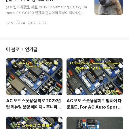
글 내용
@ 어린이대공원, 서울, 2012.12 Samsung Galaxy Ca
mera, EK-GC100 인간과 원숭이의 조상이 하나라는 학
설은 조금도 의심할 바가 없다고 여긴다. 그러나 왜 고대의
6
24
2012. 12. 27.
원숭이들이 다들 사람이 되려고 하지 않은 채, 지금까지 원
숭이 후손으로 남아 사람들의 구경거리로 되고 있는지 모
르겠다. 일어서서 사람의 말을 배우려 했던 녀석이 하나도
없었던가? 아니면 몇 마리 있기는 있었으나 원숭이 사회에
서 그들을 이단이라고 공격하면서 물어 죽여버렸기 때문에
이 블로그 인기글
끝내 진화하지 못한 것일까? - 노신(魯迅)의《아침꽃을 저
녁에 줍다(朝花夕拾)》 93쪽에서 - + 동물원에서 담은 동
물들 사진은 어째서 모두 우울한가....
AC 오토 스폿용접 회로 202X년
AC 오토 스폿용접회로 펌웨어 다
형 리뉴얼 분양 페이지 - 후니파파
운로드, For AC Auto Spot W
^▽^)/
eldering Firmware Downlo
ad by 후니파파