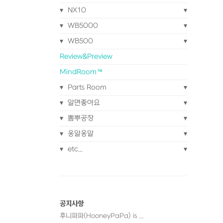
NX10
WB5000
WB500
Review&Preview
MindRoom™
Parts Room
알면좋아요
뽐뿌공장
옹알옹알
로
etc...
공지사항
후니파파(HooneyPaPa) is ...