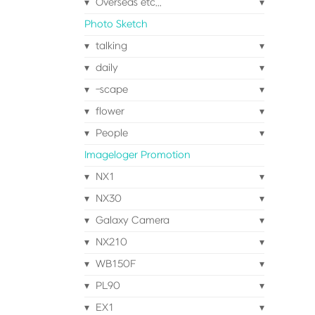
Overseas etc...
Photo Sketch
talking
daily
-scape
flower
People
Imageloger Promotion
NX1
NX30
Galaxy Camera
NX210
WB150F
PL90
EX1