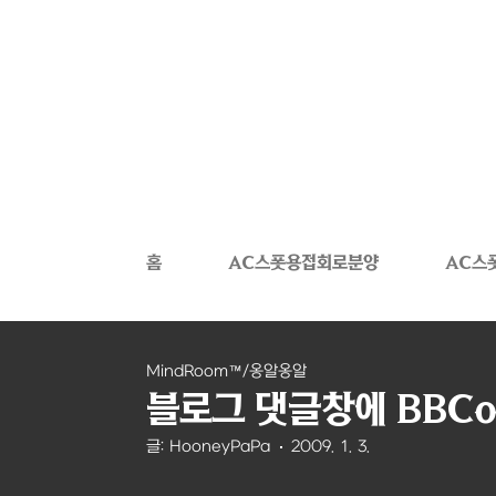
본문 바로가기
홈
AC스폿용접회로분양
AC스
MindRoom™/옹알옹알
블로그 댓글창에 BBCo
글: HooneyPaPa
2009. 1. 3.