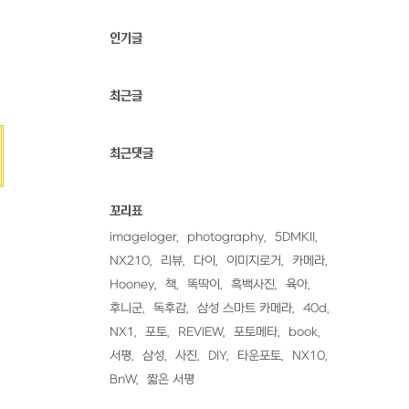
입
인기글
최근글
최근댓글
꼬리표
imageloger
photography
5DMKII
NX210
리뷰
다이
이미지로거
카메라
Hooney
책
똑딱이
흑백사진
육아
후니군
독후감
삼성 스마트 카메라
40d
NX1
포토
REVIEW
포토메타
book
서평
삼성
사진
DIY
타운포토
NX10
BnW
짧은 서평