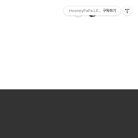
HooneyPaPa Life Sketch
구독하기