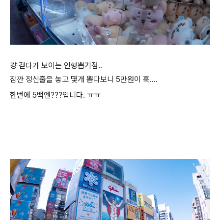
걍 걷다가 보이는 인형뽑기점..
잠깐 정신줄을 놓고 몇개 뽑다보니 5만원이 훅....
한번에 5백엔???입니다. ㅠㅠ