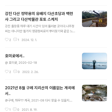
볼거리는 꽤 먆은 사찰이라 만족한 발검음이었다. 끝!!
강진 다산 정약용의 유배지 다산초당과 백련
사 그리고 다산박물관 포토 스케치
글 내용
강진 출장중 하루 대기 시간이 있어 둘러본 곳이다.나주정
씨는 아니지만 옆가지 영광정씨로서 뿌리찾기와 같은 느낌
으로 둘러봤고, 서울은 100년만에 초겨울 폭설로 난리가
2
1
2024. 12. 1.
난 날 강진은 비가 내렸다 그쳤다 바람만 스산했다. 먹거리
와 잠자리에서 강진? 인심에 실망한 마음이 조금은 위안이
되기도 했다.충분히 둘러봤고 훗날 애써 발걸음을 옮기고
호미곶에서..
싶지는.... 끝!!
글 내용
@ 호미곶, 2020-02-18
2
0
2022. 2. 26.
2021년 8월 구례 지리산의 이름없는 계곡에
서..
글 내용
@구례, 하무?? 계곡, 2021-08 다시 찾을 수 있을지....
1
0
2021. 8. 19.