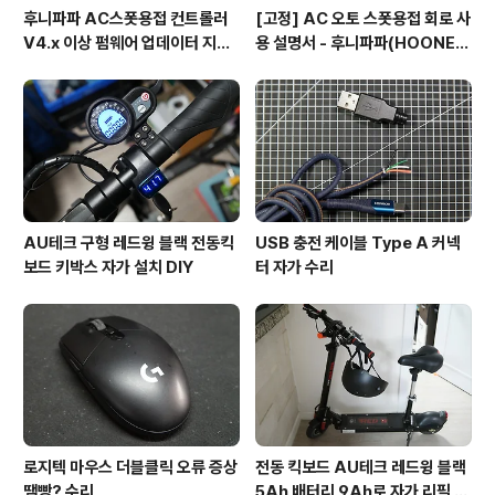
후니파파 AC스폿용접 컨트롤러
[고정] AC 오토 스폿용접 회로 사
V4.x 이상 펌웨어 업데이터 지그
용 설명서 - 후니파파(HOONEY
제작 방법
PAPA)
AU테크 구형 레드윙 블랙 전동킥
USB 충전 케이블 Type A 커넥
보드 키박스 자가 설치 DIY
터 자가 수리
로지텍 마우스 더블클릭 오류 증상
전동 킥보드 AU테크 레드윙 블랙
땜빵? 수리
5Ah 배터리 9Ah로 자가 리필 교