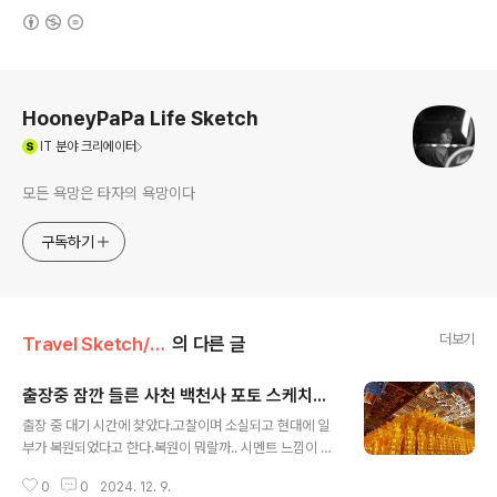
(새창열림)
로그 정보
HooneyPaPa Life Sketch
(새창열림)
IT
분야 크리에이터
모든 욕망은 타자의 욕망이다
구독하기
더보기
Travel Sketch/Korea
의 다른 글
출장중 잠깐 들른 사천 백천사 포토 스케치...
글 내용
출장 중 대기 시간에 찾았다.고찰이며 소실되고 현대에 일
부가 복원되었다고 한다.복원이 뭐랄까.. 시멘트 느낌이 강
하고, 우리가 흔히 떠올리는 사찰이라는 느낌보다는 규모
0
0
2024. 12. 9.
적 관점에서 생경하고 기업화된 느낌을 받았다.. 그럼에도