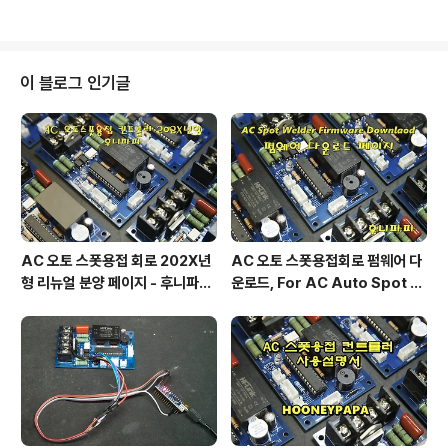
이 블로그 인기글
AC 오토 스폿용접 회로 202X년
AC 오토 스폿용접회로 펌웨어 다
형 리뉴얼 분양 페이지 - 후니파파
운로드, For AC Auto Spot W
^▽^)/
eldering Firmware Downlo
ad by 후니파파